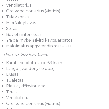
Ventiliatorius
Oro kondicionierius (vietinis)
Televizorius
Mini šaldytuvas
Seifas
Bevielis internetas
Yra galimybė išsivirti kavos, arbatos
Maksimalus apgyvendinimas – 2+1
Premier tipo kambarys
Kambario plotas apie 63 kv.m
Langai į vandenyno pusę
Dušas
Tualetas
Plaukų džiovintuvas
Terasa
Ventiliatorius
Oro kondicionierius (vietinis)