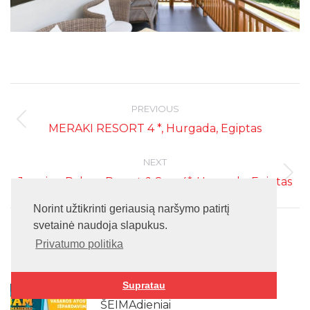
Post
navigation
PREVIOUS
Previous
MERAKI RESORT 4 *, Hurgada, Egiptas
post:
NEXT
Next
Jasmine Palace Resort & Spa, 4*, Hurgada, Egiptas
post:
Norint užtikrinti geriausią naršymo patirtį
svetainė naudoja slapukus.
Privatumo politika
Panašūs skelbimai
Supratau
Teztour BAMbadieniai –
ŠEIMAdieniai