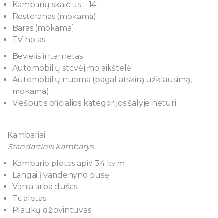
Kambarių skaičius – 14
Restoranas (mokama)
Baras (mokama)
TV holas
Bevielis internetas
Automobilių stovėjimo aikštelė
Automobilių nuoma (pagal atskirą užklausimą,
mokama)
Viešbutis oficialios kategorijos šalyje neturi
Kambariai
Standartinis kambarys
Kambario plotas apie 34 kv.m
Langai į vandenyno pusę
Vonia arba dušas
Tualetas
Plaukų džiovintuvas