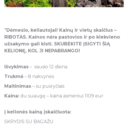
*
Dėmesio, keliautojai! Kainų ir vietų skaičius –
RIBOTAS. Kainos nėra pastovios ir po kiekvieno
užsakymo gali kisti. SKUBĖKITE ĮSIGYTI ŠIĄ
KELIONĘ, KOL JI NEPABRANGO!
Išvykimas
– sausio 12 diena
Trukmė
– 8 nakvynės
Maitinimas
– su pusryčiais
Kaina:
du suaugę – kaina asmeniui 1109 eur
Į kelionės kainą įskaičiuota:
SKRYDIS SU BAGAŽU