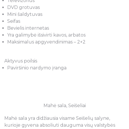
Televizorius
DVD grotuvas
Mini šaldytuvas
Seifas
Bevielis internetas
Yra galimybė išsivirti kavos, arbatos
Maksimalus apgyvendinimas – 2+2
Aktyvus poilsis
Paviršinio nardymo įranga
Mahė sala, Seišeliai
Mahė sala yra didžiausia visame Seišelių salyne,
kurioje gyvena absoliuti dauguma visų valstybės