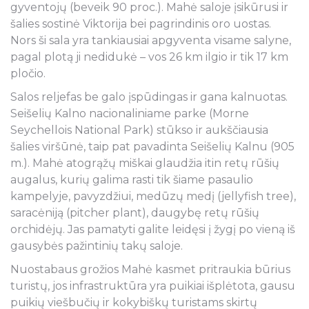
gyventojų (beveik 90 proc.). Mahė saloje įsikūrusi ir
šalies sostinė Viktorija bei pagrindinis oro uostas.
Nors ši sala yra tankiausiai apgyventa visame salyne,
pagal plotą ji nedidukė – vos 26 km ilgio ir tik 17 km
pločio.
Salos reljefas be galo įspūdingas ir gana kalnuotas.
Seišelių Kalno nacionaliniame parke (Morne
Seychellois National Park) stūkso ir aukščiausia
šalies viršūnė, taip pat pavadinta Seišelių Kalnu (905
m.). Mahė atogrąžų miškai glaudžia itin retų rūšių
augalus, kurių galima rasti tik šiame pasaulio
kampelyje, pavyzdžiui, medūzų medį (jellyfish tree),
saracėniją (pitcher plant), daugybę retų rūšių
orchidėjų. Jas pamatyti galite leidęsi į žygį po vieną iš
gausybės pažintinių takų saloje.
Nuostabaus grožios Mahė kasmet pritraukia būrius
turistų, jos infrastruktūra yra puikiai išplėtota, gausu
puikių viešbučių ir kokybiškų turistams skirtų