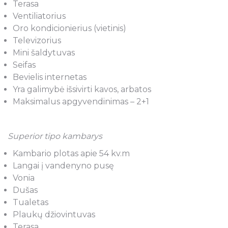
Terasa
Ventiliatorius
Oro kondicionierius (vietinis)
Televizorius
Mini šaldytuvas
Seifas
Bevielis internetas
Yra galimybė išsivirti kavos, arbatos
Maksimalus apgyvendinimas – 2+1
Superior tipo kambarys
Kambario plotas apie 54 kv.m
Langai į vandenyno pusę
Vonia
Dušas
Tualetas
Plaukų džiovintuvas
Terasa