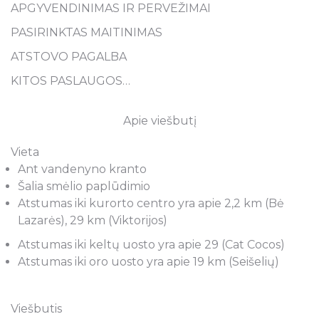
APGYVENDINIMAS IR PERVEŽIMAI
PASIRINKTAS MAITINIMAS
ATSTOVO PAGALBA
KITOS PASLAUGOS…
Apie viešbutį
Vieta
Ant vandenyno kranto
Šalia smėlio paplūdimio
Atstumas iki kurorto centro yra apie 2,2 km (Bė
Lazarės), 29 km (Viktorijos)
Atstumas iki keltų uosto yra apie 29 (Cat Cocos)
Atstumas iki oro uosto yra apie 19 km (Seišelių)
Viešbutis