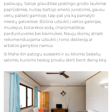
paslaugų. Saloje glaudžiasi ypatingo grožio laukiniai
paplūdimiai, nutįsę baltojo smėlio juostomis, gausu
vietų pailsėti gamtoje, taip pat yra ką pamatyti
miestų gatvelėse. Būtina užsukti į vietos galerijas,
muziejus, botanikos sodą, charizmatiškas
parduotuvėles bei kavinukes. Naujų skonių atrasti
rekomenduojama užsukti į romo distileriją ar
arbatos gamybos namus.
Iš Mahė itin patogu susisiekti ir su kitomis Seišelių
salomis, kurioms tiesiog privalu skirti bent dieną kitą.