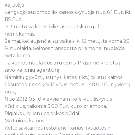
kajutėje.
Lengvojo automobilio kainos svyruoja nuo 64 Eur. iki
115 Eur.
0-3 metų vaikams bilietas be atskiro gulto –
nemokamas.
Šeimai, keliaujančiai su vaikais iki 15 metų, taikoma 20
% nuolaida. Šeimos transporto priemonei nuolaida
netaikoma.
Taikomos nuolaidos grupėms. Prašome kreiptis į
savo kelionių agentūrą.
Naminių gyvūnų (šunys, katės ir kt.) bilietų kainos
fiksuotos ir nesikeičia visus metus – 40.00 Eur. į vieną
pusę.
Nuo 2012 03 10 kiekvienam keleiviui, išskyrus
kūdikius, taikoma 5.00 Eur. kuro priemoka.
Pigiausių bilietų paieškos būdai
Maitinimo kainos
Kelto savitarnos restorane kainos fiksuotos ir