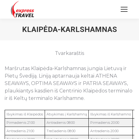
KLAIPĖDA-KARLSHAMNAS
Tvarkaraštis
Maršrutas Klaipėda-Karlshamnas jungia Lietuvą ir
Pietų Švediją. Liniją aptarnauja keltai ATHENA
SEAWAYS, OPTIMA SEAWAYS ir PATRIA SEAWAYS,
plaukiantys kasdien iš Centrinio Klaipėdos terminalo
ir iš Keltų terminalo Karlshamne.
Išvykimas iš Klaipėdos
Atvykimas į Karlshamną
Išvykimas iš Karlshamno
At
Pirmadienis 21:00
Antradienis 08:00
Pirmadienis 20:00
An
Antradienis 21:00
Trečiadienis 08:00
Antradienis 20:00
Tr