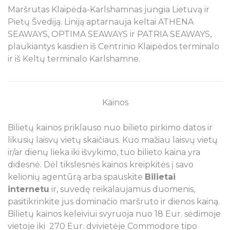
Maršrutas Klaipėda-Karlshamnas jungia Lietuvą ir
Pietų Švediją. Liniją aptarnauja keltai ATHENA
SEAWAYS, OPTIMA SEAWAYS ir PATRIA SEAWAYS,
plaukiantys kasdien iš Centrinio Klaipėdos terminalo
ir iš Keltų terminalo Karlshamne.
Kainos
Bilietų kainos priklauso nuo bilieto pirkimo datos ir
likusių laisvų vietų skaičiaus. Kuo mažiau laisvų vietų
ir/ar dienų lieka iki išvykimo, tuo bilieto kaina yra
didesnė. Dėl tikslesnės kainos kreipkitės į savo
kelionių agentūrą arba spauskite
Bilietai
internetu
ir, suvedę reikalaujamus duomenis,
pasitikrinkite jus dominačio maršruto ir dienos kainą.
Bilietų kainos keleiviui svyruoja nuo 18 Eur. sėdimoje
vietoje iki 270 Eur. dvivietėje Commodore tipo