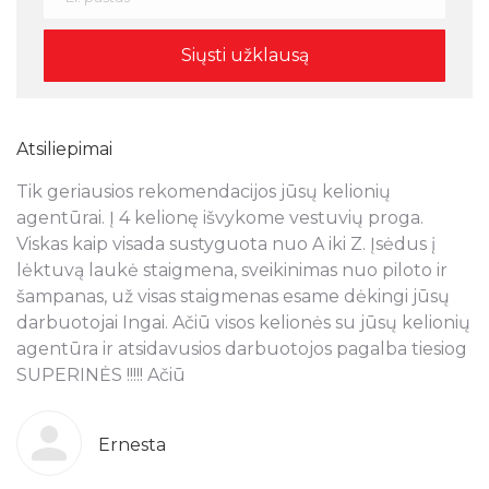
Atsiliepimai
Tik geriausios rekomendacijos jūsų kelionių
N
s
agentūrai. Į 4 kelionę išvykome vestuvių proga.
a
Viskas kaip visada sustyguota nuo A iki Z. Įsėdus į
k
lėktuvą laukė staigmena, sveikinimas nuo piloto ir
š
šampanas, už visas staigmenas esame dėkingi jūsų
t
ra
darbuotojai Ingai. Ačiū visos kelionės su jūsų kelionių
p
agentūra ir atsidavusios darbuotojos pagalba tiesiog
r
SUPERINĖS !!!!! Ačiū
k
o
g
b
Ernesta
s
T