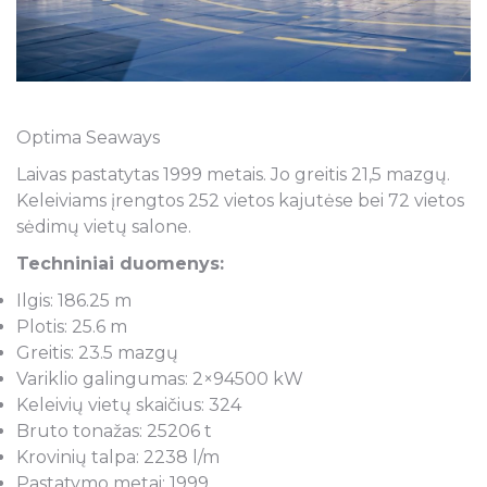
Optima Seaways
Laivas pastatytas 1999 metais. Jo greitis 21,5 mazgų.
Keleiviams įrengtos 252 vietos kajutėse bei 72 vietos
sėdimų vietų salone.
Techniniai duomenys:
Ilgis: 186.25 m
Plotis: 25.6 m
Greitis: 23.5 mazgų
Variklio galingumas: 2×94500 kW
Keleivių vietų skaičius: 324
Bruto tonažas: 25206 t
Krovinių talpa: 2238 l/m
Pastatymo metai: 1999