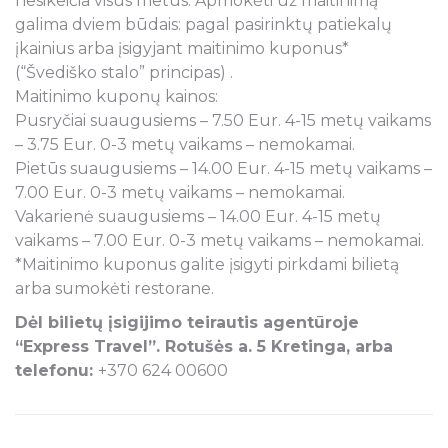
nesikeičia visus metus. Apmokėti už maitinimą
galima dviem būdais: pagal pasirinktų patiekalų
įkainius arba įsigyjant maitinimo kuponus*
(“Švediško stalo” principas) .
Maitinimo kuponų kainos:
Pusryčiai suaugusiems – 7.50 Eur. 4-15 metų vaikams
– 3.75 Eur. 0-3 metų vaikams – nemokamai.
Pietūs suaugusiems – 14.00 Eur. 4-15 metų vaikams –
7.00 Eur. 0-3 metų vaikams – nemokamai.
Vakarienė suaugusiems – 14.00 Eur. 4-15 metų
vaikams – 7.00 Eur. 0-3 metų vaikams – nemokamai.
*Maitinimo kuponus galite įsigyti pirkdami bilietą
arba sumokėti restorane.
Dėl bilietų įsigijimo teirautis agentūroje
“Express Travel”. Rotušės a. 5 Kretinga, arba
telefonu:
+370 624 00600