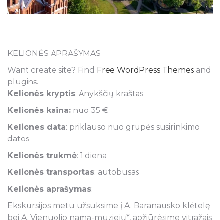
KELIONĖS APRAŠYMAS
Want create site? Find
Free WordPress Themes
and
plugins.
Kelionės kryptis
: Anykščių kraštas
Kelionės kaina:
nuo 35 €
Keliones data
: priklauso nuo grupės susirinkimo
datos
Kelionės trukmė
: 1 diena
Kelionės transportas
: autobusas
Kelionės aprašymas
:
Ekskursijos metu užsuksime į A. Baranausko klėtelę
bei A. Vienuolio namą-muziejų*, apžiūrėsime vitražais