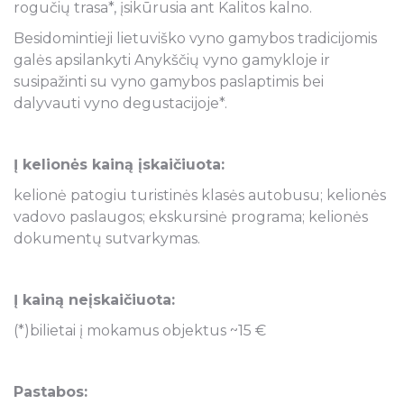
rogučių trasa*, įsikūrusia ant Kalitos kalno.
Besidomintieji lietuviško vyno gamybos tradicijomis
galės apsilankyti Anykščių vyno gamykloje ir
susipažinti su vyno gamybos paslaptimis bei
dalyvauti vyno degustacijoje*.
Į kelionės kainą įskaičiuota:
kelionė patogiu turistinės klasės autobusu; kelionės
vadovo paslaugos; ekskursinė programa; kelionės
dokumentų sutvarkymas.
Į kainą neįskaičiuota:
(*)bilietai į mokamus objektus ~15 €
Pastabos: