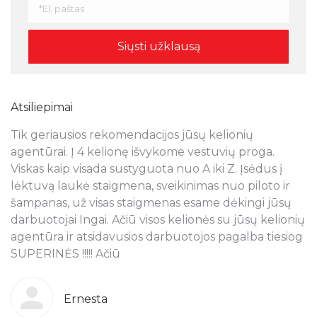
Atsiliepimai
Tik geriausios rekomendacijos jūsų kelionių
N
s
agentūrai. Į 4 kelionę išvykome vestuvių proga.
a
Viskas kaip visada sustyguota nuo A iki Z. Įsėdus į
k
lėktuvą laukė staigmena, sveikinimas nuo piloto ir
š
šampanas, už visas staigmenas esame dėkingi jūsų
t
ra
darbuotojai Ingai. Ačiū visos kelionės su jūsų kelionių
p
agentūra ir atsidavusios darbuotojos pagalba tiesiog
r
SUPERINĖS !!!!! Ačiū
k
o
g
b
Ernesta
s