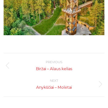
Post
navigation
PREVIOUS
Previous
Biržai – Alaus kelias
post:
NEXT
Next
Anykščiai – Molėtai
post: