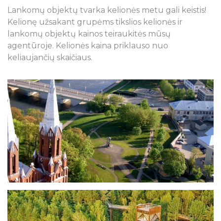
Lankomų objektų tvarka kelionės metu gali keistis!
Kelionę užsakant grupėms tikslios kelionės ir
lankomų objektų kainos teiraukitės mūsų
agentūroje. Kelionės kaina priklauso nuo
keliaujančių skaičiaus.