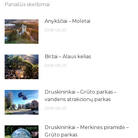
Panašūs skelbimai
Anykščiai – Molėtai
2018-06-25
Biržai – Alaus kelias
2018-06-25
Druskininkai – Grūto parkas –
vandens atrakcionų parkas
2018-06-25
Druskininkai – Merkinės piramidė –
Grūto parkas