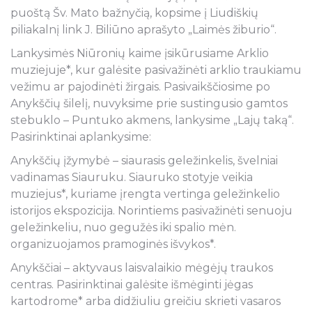
puoštą Šv. Mato bažnyčią, kopsime į Liudiškių
piliakalnį link J. Biliūno aprašyto „Laimės žiburio“.
Lankysimės Niūronių kaime įsikūrusiame Arklio
muziejuje*, kur galėsite pasivažinėti arklio traukiamu
vežimu ar pajodinėti žirgais. Pasivaikščiosime po
Anykščių šilelį, nuvyksime prie sustingusio gamtos
stebuklo – Puntuko akmens, lankysime „Lajų taką“.
Pasirinktinai aplankysime:
Anykščių įžymybė – siaurasis geležinkelis, švelniai
vadinamas Siauruku. Siauruko stotyje veikia
muziejus*, kuriame įrengta vertinga geležinkelio
istorijos ekspozicija. Norintiems pasivažinėti senuoju
geležinkeliu, nuo gegužės iki spalio mėn.
organizuojamos pramoginės išvykos*.
Anykščiai – aktyvaus laisvalaikio mėgėjų traukos
centras. Pasirinktinai galėsite išmėginti jėgas
kartodrome* arba didžiuliu greičiu skrieti vasaros