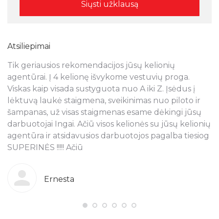
Atsiliepimai
Tik geriausios rekomendacijos jūsų kelionių
N
s
agentūrai. Į 4 kelionę išvykome vestuvių proga.
a
Viskas kaip visada sustyguota nuo A iki Z. Įsėdus į
k
lėktuvą laukė staigmena, sveikinimas nuo piloto ir
š
šampanas, už visas staigmenas esame dėkingi jūsų
t
ra
darbuotojai Ingai. Ačiū visos kelionės su jūsų kelionių
p
agentūra ir atsidavusios darbuotojos pagalba tiesiog
r
SUPERINĖS !!!!! Ačiū
k
o
g
b
Ernesta
s
T
pi
j