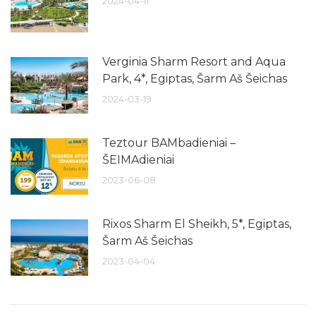
2024-04-11
Verginia Sharm Resort and Aqua
Park, 4*, Egiptas, Šarm Aš Šeichas
2024-03-19
Teztour BAMbadieniai –
ŠEIMAdieniai
2023-06-08
Rixos Sharm El Sheikh, 5*, Egiptas,
Šarm Aš Šeichas
2023-04-04