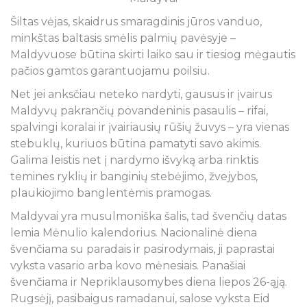
Šiltas vėjas, skaidrus smaragdinis jūros vanduo,
minkštas baltasis smėlis palmių pavėsyje –
Maldyvuose būtina skirti laiko sau ir tiesiog mėgautis
pačios gamtos garantuojamu poilsiu.
Net jei anksčiau neteko nardyti, gausus ir įvairus
Maldyvų pakrančių povandeninis pasaulis – rifai,
spalvingi koralai ir įvairiausių rūšių žuvys – yra vienas
stebuklų, kuriuos būtina pamatyti savo akimis.
Galima leistis net į nardymo išvyką arba rinktis
temines ryklių ir banginių stebėjimo, žvejybos,
plaukiojimo banglentėmis pramogas.
Maldyvai yra musulmoniška šalis, tad švenčių datas
lemia Mėnulio kalendorius. Nacionalinė diena
švenčiama su paradais ir pasirodymais, ji paprastai
vyksta vasario arba kovo mėnesiais. Panašiai
švenčiama ir Nepriklausomybes diena liepos 26-ąją.
Rugsėjį, pasibaigus ramadanui, salose vyksta Eid