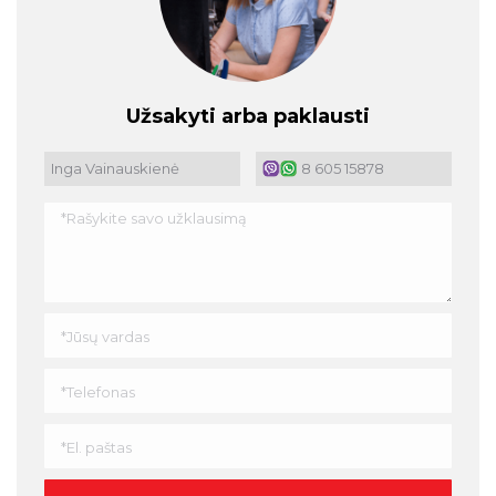
Užsakyti arba paklausti
Inga Vainauskienė
8 605 15878