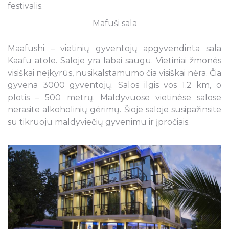
festivalis.
Mafuši sala
Maafushi – vietinių gyventojų apgyvendinta sala
Kaafu atole. Saloje yra labai saugu. Vietiniai žmonės
visiškai neįkyrūs, nusikalstamumo čia visiškai nėra. Čia
gyvena 3000 gyventojų. Salos ilgis vos 1.2 km, o
plotis – 500 metrų. Maldyvuose vietinėse salose
nerasite alkoholinių gėrimų. Šioje saloje susipažinsite
su tikruoju maldyviečių gyvenimu ir įpročiais.