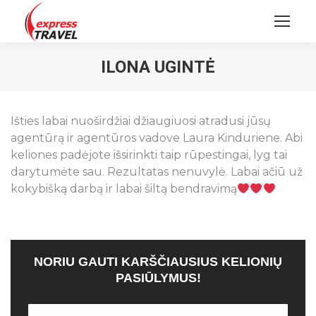
ILONA UGINTĖ
Išties labai nuoširdžiai džiaugiuosi atradusi jūsų
agentūrą ir agentūros vadove Laura Kinduriene. Abi
keliones padėjote išsirinkti taip rūpestingai, lyg tai
darytumėte sau. Rezultatas nenuvylė. Labai ačiū už
kokybišką darbą ir labai šiltą bendravimą
NORIU GAUTI KARŠČIAUSIUS KELIONIŲ
PASIŪLYMUS!