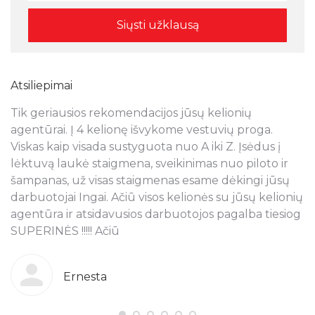
Atsiliepimai
Tik geriausios rekomendacijos jūsų kelionių
N
s
agentūrai. Į 4 kelionę išvykome vestuvių proga.
a
Viskas kaip visada sustyguota nuo A iki Z. Įsėdus į
k
lėktuvą laukė staigmena, sveikinimas nuo piloto ir
š
šampanas, už visas staigmenas esame dėkingi jūsų
t
ra
darbuotojai Ingai. Ačiū visos kelionės su jūsų kelionių
p
agentūra ir atsidavusios darbuotojos pagalba tiesiog
r
SUPERINĖS !!!!! Ačiū
k
o
g
b
Ernesta
s
T