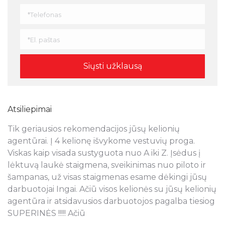
Atsiliepimai
Tik geriausios rekomendacijos jūsų kelionių
N
s
agentūrai. Į 4 kelionę išvykome vestuvių proga.
a
Viskas kaip visada sustyguota nuo A iki Z. Įsėdus į
k
lėktuvą laukė staigmena, sveikinimas nuo piloto ir
š
šampanas, už visas staigmenas esame dėkingi jūsų
t
ra
darbuotojai Ingai. Ačiū visos kelionės su jūsų kelionių
p
agentūra ir atsidavusios darbuotojos pagalba tiesiog
r
SUPERINĖS !!!!! Ačiū
k