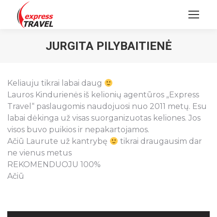
JURGITA PILYBAITIENĖ
Keliauju tikrai labai daug
Lauros Kindurienės iš kelionių agentūros „Express
Travel“ paslaugomis naudojuosi nuo 2011 metų. Esu
labai dėkinga už visas suorganizuotas keliones. Jos
visos buvo puikios ir nepakartojamos.
Ačiū Laurute už kantrybę
tikrai draugausim dar
ne vienus metus
REKOMENDUOJU 100%
Ačiū