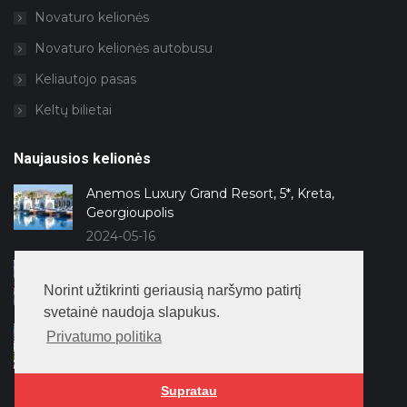
Novaturo kelionės
Novaturo kelionės autobusu
Keliautojo pasas
Keltų bilietai
Naujausios kelionės
Anemos Luxury Grand Resort, 5*, Kreta,
Georgioupolis
2024-05-16
Lago Hotel, 5*, Antalija, Side
Norint užtikrinti geriausią naršymo patirtį
2024-04-11
svetainė naudoja slapukus.
Kaya Side, 5*, Antalija, Side
Privatumo politika
2024-04-11
Supratau