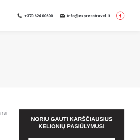
page
opens
+370 624 00600
info@expresstravel.lt
in
Facebo
new
page
window
opens
in
new
window
rai
NORIU GAUTI KARŠČIAUSIUS
KELIONIŲ PASIŪLYMUS!