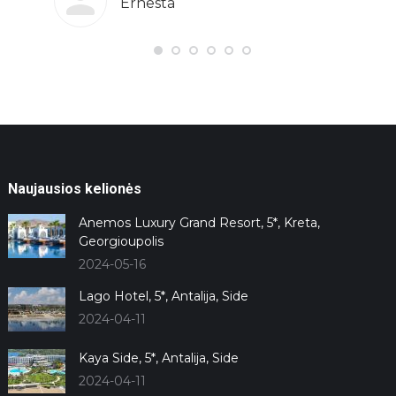
Ernesta
audingų
puiku 
e ir
skirti
ką ir
Tad je
kiek
jūsų p
 turėję
būtų i
igiau.
rekom
oju
Vaidą
Naujausios kelionės
Anemos Luxury Grand Resort, 5*, Kreta,
Georgioupolis
2024-05-16
Lago Hotel, 5*, Antalija, Side
2024-04-11
Kaya Side, 5*, Antalija, Side
2024-04-11