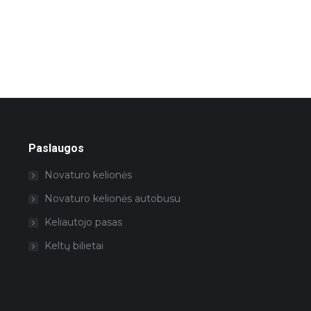
nariams draudimus. Davė daug n
patarimų ką daryti jeigu apsirgtum
pan. Viską atspausdino , sudėjo į vo
bienė
palinkėjo geros kelionės. Nežinau 
būtume užtrūkę, jei patys būtume
viską organizuotis ir tikrai nebūtų p
Šią kelionių agentūrą rekomendu
visiems.
Paslaugos
Jūratė Kenstavičienė
Novaturo kelionės
Novaturo kelionės autobusu
Keliautojo pasas
Keltų bilietai