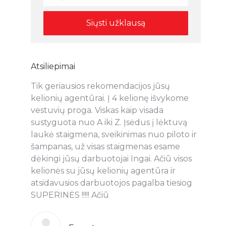
Atsiliepimai
ome
Tik geriausios rekomendacijos jūsų
Net ne
Tačiau
kelionių agentūrai. Į 4 kelionę išvykome
naudo
ūros
vestuvių proga. Viskas kaip visada
pasla
sustyguota nuo A iki Z. Įsėdus į lėktuvą
Maluki
kia. Ji
laukė staigmena, sveikinimas nuo piloto ir
bendr
rna.
šampanas, už visas staigmenas esame
klijen
ome
dėkingi jūsų darbuotojai Ingai. Ačiū visos
pakla
iską
kelionės su jūsų kelionių agentūra ir
Vaida,
zervavo
atsidavusios darbuotojos pagalba tiesiog
rekom
niaus
SUPERINĖS !!!!! Ačiū
kokybe
me
Papra
eimos
ir dar