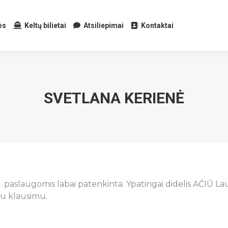
ės
Keltų bilietai
Atsiliepimai
Kontaktai
SVETLANA KERIENĖ
 paslaugomis labai patenkinta. Ypatingai didelis AČIŪ Lau
iu klausimu.