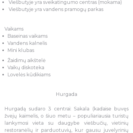
Viešbutyje yra sveikatingumo centras (mokama)
Viešbutyje yra vandens pramogų parkas
Vaikams
Baseinas vaikams
Vandens kalnelis
Mini klubas
Žaidimų aikštelė
Vaikų diskoteka
Lovelės kūdikiams
Hurgada
Hurgadą sudaro 3 centrai: Sakala (kadaise buvęs
žvejų kaimelis, o šiuo metu – populiariausia turistų
lankymosi vieta su daugybe viešbučių, vietinių
restoranėlių ir parduotuvių, kur gausu juvelyrinių