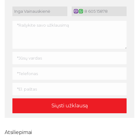
Inga Vainauskienė
8 605 15878
Atsiliepimai