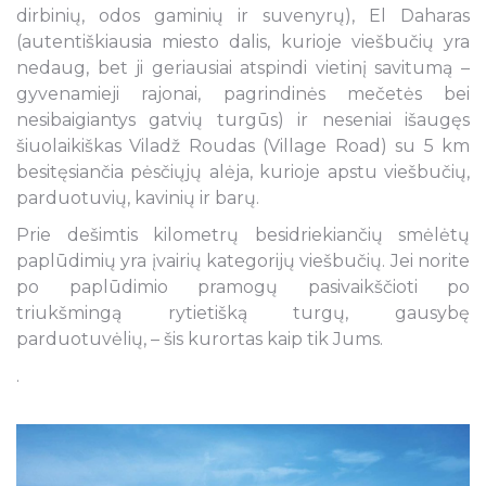
dirbinių, odos gaminių ir suvenyrų), El Daharas
(autentiškiausia miesto dalis, kurioje viešbučių yra
nedaug, bet ji geriausiai atspindi vietinį savitumą –
gyvenamieji rajonai, pagrindinės mečetės bei
nesibaigiantys gatvių turgūs) ir neseniai išaugęs
šiuolaikiškas Viladž Roudas (Village Road) su 5 km
besitęsiančia pėsčiųjų alėja, kurioje apstu viešbučių,
parduotuvių, kavinių ir barų.
Prie dešimtis kilometrų besidriekiančių smėlėtų
paplūdimių yra įvairių kategorijų viešbučių. Jei norite
po paplūdimio pramogų pasivaikščioti po
triukšmingą rytietišką turgų, gausybę
parduotuvėlių, – šis kurortas kaip tik Jums.
.