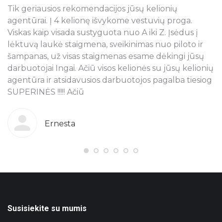
Tik geriausios rekomendacijos jūsų kelionių
N
s
agentūrai. Į 4 kelionę išvykome vestuvių proga.
a
Viskas kaip visada sustyguota nuo A iki Z. Įsėdus į
k
lėktuvą laukė staigmena, sveikinimas nuo piloto ir
š
šampanas, už visas staigmenas esame dėkingi jūsų
t
ra
darbuotojai Ingai. Ačiū visos kelionės su jūsų kelionių
p
agentūra ir atsidavusios darbuotojos pagalba tiesiog
r
SUPERINĖS !!!!! Ačiū
k
o
g
b
Ernesta
s
T
pi
j
ju
n
Susisiekite su mumis