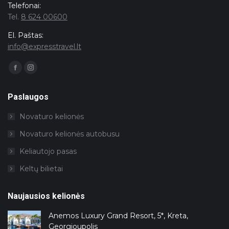
Telefonai:
Tel.
8 624 00600
El. Paštas:
info@expresstravel.lt
Facebook
Instagram
page
page
opens
opens
in
in
Paslaugos
new
new
window
window
Novaturo kelionės
Novaturo kelionės autobusu
Keliautojo pasas
Keltų bilietai
Naujausios kelionės
Anemos Luxury Grand Resort, 5*, Kreta,
Georgioupolis