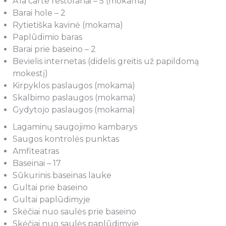
A’la carte restoranai – 5 (mokama)
Barai hole – 2
Rytietiška kavinė (mokama)
Paplūdimio baras
Barai prie baseino – 2
Bevielis internetas (didelis greitis už papildomą
mokestį)
Kirpyklos paslaugos (mokama)
Skalbimo paslaugos (mokama)
Gydytojo paslaugos (mokama)
Lagaminų saugojimo kambarys
Saugos kontrolės punktas
Amfiteatras
Baseinai – 17
Sūkurinis baseinas lauke
Gultai prie baseino
Gultai paplūdimyje
Skėčiai nuo saulės prie baseino
Skėčiai nuo saulės paplūdimyje