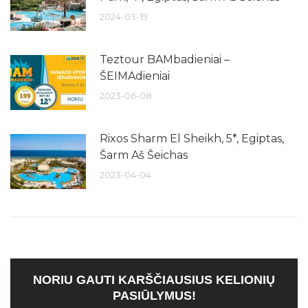
2024-03-19
Teztour BAMbadieniai –
ŠEIMAdieniai
2023-06-08
Rixos Sharm El Sheikh, 5*, Egiptas,
Šarm Aš Šeichas
2023-04-04
NORIU GAUTI KARŠČIAUSIUS KELIONIŲ
PASIŪLYMUS!