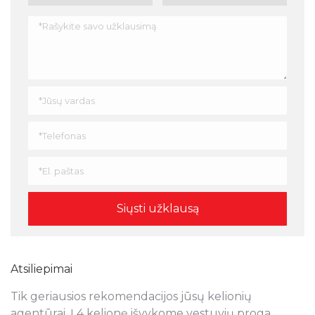
Atsiliepimai
Tik geriausios rekomendacijos jūsų kelionių
N
s
agentūrai. Į 4 kelionę išvykome vestuvių proga.
a