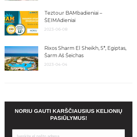
Teztour BAMbadieniai –
ŠEIMAdieniai
2023-06-08
Rixos Sharm El Sheikh, 5*, Egiptas,
Šarm Aš Šeichas
2023-04-04
NORIU GAUTI KARŠČIAUSIUS KELIONIŲ
PASIŪLYMUS!