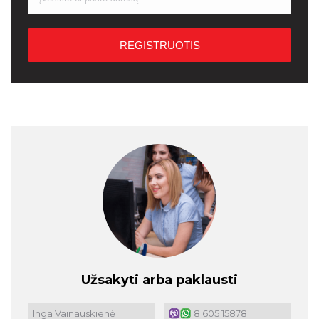
Užsakyti arba paklausti
Inga Vainauskienė
8 605 15878