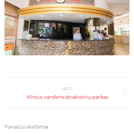
Post
navigation
NEXT
Next
Vilnius, vandens atrakcionų parkas
post:
Panašūs skelbimai