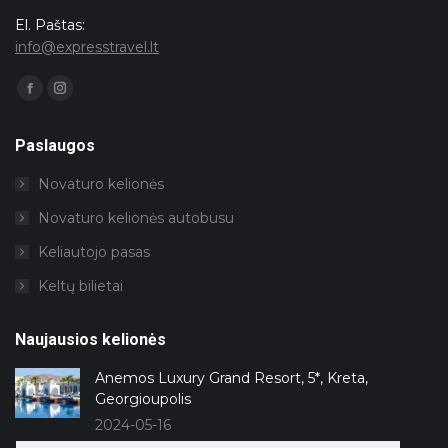
El. Paštas:
info@expresstravel.lt
Facebook
Instagram
page
page
opens
opens
in
in
Paslaugos
new
new
window
window
Novaturo kelionės
Novaturo kelionės autobusu
Keliautojo pasas
Keltų bilietai
Naujausios kelionės
Anemos Luxury Grand Resort, 5*, Kreta,
Georgioupolis
2024-05-16