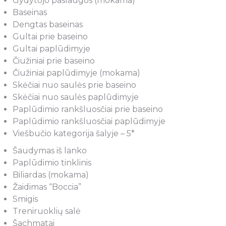
Gydytojo paslaugos (mokama)
Baseinas
Dengtas baseinas
Gultai prie baseino
Gultai paplūdimyje
Čiužiniai prie baseino
Čiužiniai paplūdimyje (mokama)
Skėčiai nuo saulės prie baseino
Skėčiai nuo saulės paplūdimyje
Paplūdimio rankšluosčiai prie baseino
Paplūdimio rankšluosčiai paplūdimyje
Viešbučio kategorija šalyje – 5*
Šaudymas iš lanko
Paplūdimio tinklinis
Biliardas (mokama)
Žaidimas “Boccia”
Smigis
Treniruoklių salė
Šachmatai