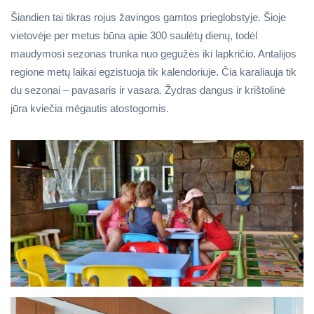
Šiandien tai tikras rojus žavingos gamtos prieglobstyje. Šioje
vietovėje per metus būna apie 300 saulėtų dienų, todėl
maudymosi sezonas trunka nuo gegužės iki lapkričio. Antalijos
regione metų laikai egzistuoja tik kalendoriuje. Čia karaliauja tik
du sezonai – pavasaris ir vasara. Žydras dangus ir krištolinė
jūra kviečia mėgautis atostogomis.