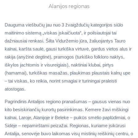
Alanijos regionas
Dauguma viešbučių jau nuo 3 žvaigždučių kategorijos siūlo
maitinimo sistemą „viskas įskaičiuota“, ir poilsiautojai tai
dažniausiai renkasi. Šilta Viduržemio jūra, žaliuojantys Tauro
kalnai, karšta saulė, gausi turkiška virtuvė, gardus vietos alus ir
rakija (anyžinė degtinė), pramogos (turkiško folkloro naktys,
iškylos jachtomis ir visureigiais), naktiniai klubai, pirtys
(hamamai), turkiškas masažas, plaukimas plaustais kalnų upe
– tai viskas, ko reikia, norint smagiai ir turiningai praleisti
atostogas.
Pagrindinis Antalijos regiono pranašumas – gausus vienas nuo
kito besiskiriančių kurortų pasirinkimas. Kemere žavi miškingi
kalnai, Laroje, Alanijoje ir Beleke – puikūs smėlio paplūdimiai, o
Sidėje – nepamirštami peizažai. Regionas, kuriame įsikūrusi
Antalija, senovėje buvo laikomas visų mistinių reiškinių centru, o