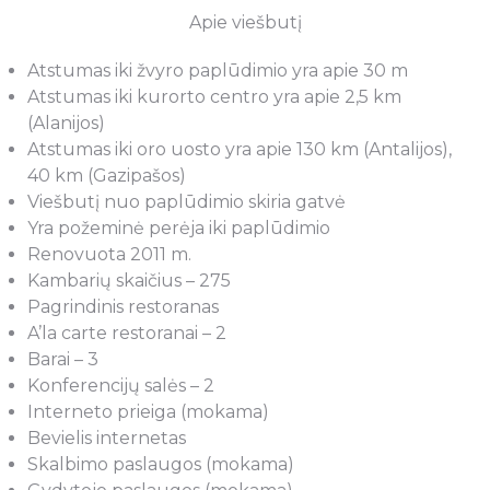
Apie viešbutį
Atstumas iki žvyro paplūdimio yra apie 30 m
Atstumas iki kurorto centro yra apie 2,5 km
(Alanijos)
Atstumas iki oro uosto yra apie 130 km (Antalijos),
40 km (Gazipašos)
Viešbutį nuo paplūdimio skiria gatvė
Yra požeminė perėja iki paplūdimio
Renovuota 2011 m.
Kambarių skaičius – 275
Pagrindinis restoranas
A’la carte restoranai – 2
Barai – 3
Konferencijų salės – 2
Interneto prieiga (mokama)
Bevielis internetas
Skalbimo paslaugos (mokama)