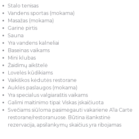
Stalo tenisas
Vandens sportas (mokama)
Masažas (mokama)
Garinė pirtis
Sauna
Yra vandens kalneliai
Baseinas vaikams
Mini klubas
Žaidimų aikštelė
Lovelės kūdikiams
Vaikiškos kėdutės restorane
Auklės paslaugos (mokama)
Yra specialus valgiaraštis vaikams
Galimi maitinimo tipai: Viskas įskaičiuota
Svečiams siūloma pasimėgauti vakariene A’la Carte
restorane/restoranuose. Būtina išankstinė
rezervacija, apsilankymų skaičius yra ribojamas