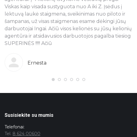
Viskas kaip visada sustyguota nuo A iki Z. Įsėdus į
k
lėktuvą laukė staigmena, sveikinimas nuo piloto ir
š
šampanas, už visas staigmenas esame dėkingi jūsų
t
ra
darbuotojai Ingai. Ačiū visos kelionės su jūsų kelionių
p
agentūra ir atsidavusios darbuotojos pagalba tiesiog
r
SUPERINĖS !!!!! Ačiū
k
o
g
b
Ernesta
s
T
pi
j
ju
n
Susisiekite su mumis
Telefonai:
Tel.
8 624 00600