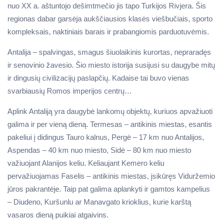
nuo XX a. aštuntojo dešimtmečio jis tapo Turkijos Rivjera. Šis
regionas dabar garsėja aukščiausios klasės viešbučiais, sporto
kompleksais, naktiniais barais ir prabangiomis parduotuvėmis.
Antalija – spalvingas, smagus šiuolaikinis kurortas, nepraradęs
ir senovinio žavesio. Šio miesto istorija susijusi su daugybe mitų
ir dingusių civilizacijų paslapčių. Kadaise tai buvo vienas
svarbiausių Romos imperijos centrų…
Aplink Antaliją yra daugybė lankomų objektų, kuriuos apvažiuoti
galima ir per vieną dieną. Termesas – antikinis miestas, esantis
pakeliui į didingus Tauro kalnus, Pergė – 17 km nuo Antalijos,
Aspendas – 40 km nuo miesto, Sidė – 80 km nuo miesto
važiuojant Alanijos keliu. Keliaujant Kemero keliu
pervažiuojamas Faselis – antikinis miestas, įsikūręs Viduržemio
jūros pakrantėje. Taip pat galima aplankyti ir gamtos kampelius
– Diudeno, Kuršunlu ar Manavgato krioklius, kurie karštą
vasaros dieną puikiai atgaivins.