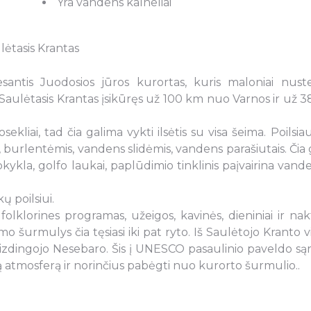
Yra vandens kalneliai
visiems.
lėtasis Krantas
Jūratė Kenstavičienė
 esantis Juodosios jūros kurortas, kuris maloniai nust
 Saulėtasis Krantas įsikūręs už 100 km nuo Varnos ir už 
ekliai, tad čia galima vykti ilsėtis su visa šeima. Poilsiau
s, burlentėmis, vandens slidėmis, vandens parašiutais. Čia 
okykla, golfo laukai, paplūdimio tinklinis paįvairina vande
 poilsiui.
lklorines programas, užeigos, kavinės, dieniniai ir nakt
mo šurmulys čia tęsiasi iki pat ryto. Iš Saulėtojo Kranto v
aizdingojo Nesebaro. Šis į UNESCO pasaulinio paveldo są
ą atmosferą ir norinčius pabėgti nuo kurorto šurmulio..