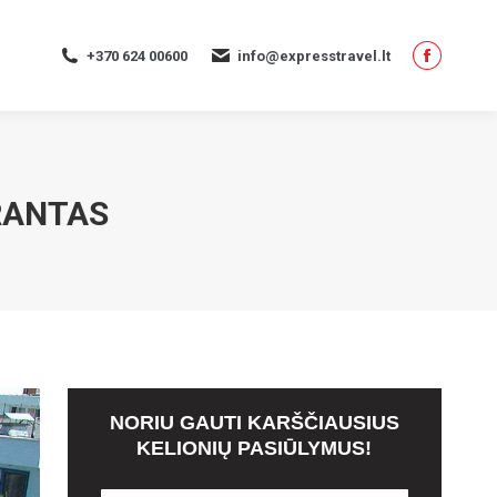
page
opens
+370 624 00600
info@expresstravel.lt
in
Facebo
new
page
window
opens
in
new
KRANTAS
window
NORIU GAUTI KARŠČIAUSIUS
KELIONIŲ PASIŪLYMUS!