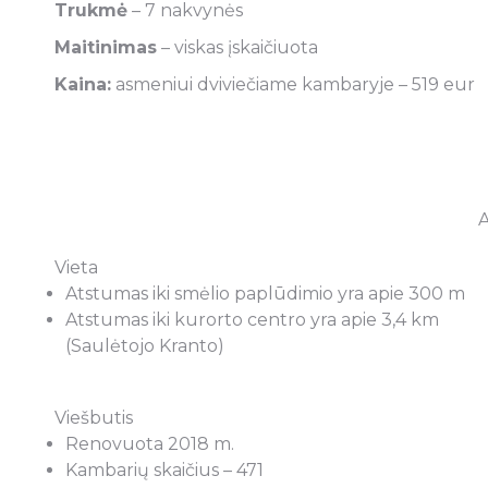
Trukmė
– 7 nakvynės
Maitinimas
– viskas įskaičiuota
Kaina:
asmeniui dviviečiame kambaryje – 519 eur
A
Vieta
Atstumas iki smėlio paplūdimio yra apie 300 m
Atstumas iki kurorto centro yra apie 3,4 km
(Saulėtojo Kranto)
Viešbutis
Renovuota 2018 m.
Kambarių skaičius – 471
 norėčiau atsiliepti geru žodžiu apie
Jei Jums rūpi, kad J