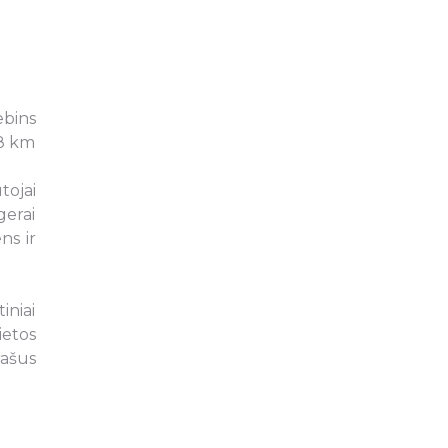
ebins
38 km
tojai
gerai
ns ir
iniai
ietos
rašus