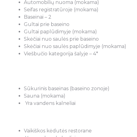
Automobilių nuoma (mokama)
s pasirinkimas,
apsižiūrėję keliones savarankiškai. 
Seifas registratūroje (mokama)
mas ir pasiruošimas
susisiekus su Express travel agent
Baseinai – 2
esčiu, o tikru
vadove Laura, supratome, kad 4
Gultai prie baseino
nduoju kelionių
žvaigždutės Egipte dar nieko nereiš
Gultai paplūdimyje (mokama)
Travel“ vadovę Laurą
patarė vykti į Royal Albatros Mode
Skėčiai nuo saulės prie baseino
laugomis naudojamės
Nuvykę į kelionę, tikrai nesigailėj
Skėčiai nuo saulės paplūdimyje (mokama)
tus nuo 2005 m.
kainos ir kokybės santykiu. Laura v
Viešbučio kategorija šalyje – 4*
iūlymai, profesionalūs
suorganizavo ( užsakė kelionę, re
mas, paprastumas,
automobilio stovėjimo parkingą Vil
s grįžus iš kelionės
aerouoste (pigiau nei patys būtu
iu sėkmės ateities
rezervavę), suorganizavo visiems š
nariams draudimus. Davė daug n
Sūkurinis baseinas (baseino zonoje)
patarimų ką daryti jeigu apsirgtum
Sauna (mokama)
pan. Viską atspausdino , sudėjo į vo
Yra vandens kalneliai
bienė
palinkėjo geros kelionės. Nežinau 
būtume užtrūkę, jei patys būtume
viską organizuotis ir tikrai nebūtų p
Vaikiškos kėdutės restorane
Šią kelionių agentūrą rekomendu