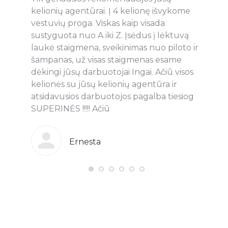
Tačiau
kelionių agentūrai. Į 4 kelionę išvykome
naudo
ūros
vestuvių proga. Viskas kaip visada
pasla
sustyguota nuo A iki Z. Įsėdus į lėktuvą
Maluki
kia. Ji
laukė staigmena, sveikinimas nuo piloto ir
bendr
rna.
šampanas, už visas staigmenas esame
klijen
ome
dėkingi jūsų darbuotojai Ingai. Ačiū visos
pakla
iską
kelionės su jūsų kelionių agentūra ir
Vaida,
zervavo
atsidavusios darbuotojos pagalba tiesiog
rekom
niaus
SUPERINĖS !!!!! Ačiū
kokybe
me
Papra
eimos
ir dar
Ernesta
audingų
puiku 
e ir
skirti
ką ir
Tad je
kiek
jūsų p
 turėję
būtų i
igiau.
rekom
oju
Vaidą