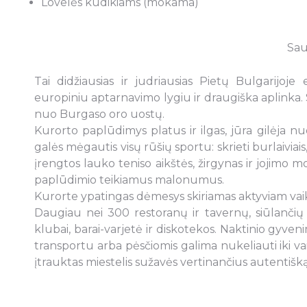
Lovelės kūdikiams (mokama)
Sau
Tai didžiausias ir judriausias Pietų Bulgarijoje
europiniu aptarnavimo lygiu ir draugiška aplinka.
nuo Burgaso oro uostų.
Kurorto paplūdimys platus ir ilgas, jūra gilėja nuos
galės mėgautis visų rūšių sportu: skrieti burlaiviai
įrengtos lauko teniso aikštės, žirgynas ir jojimo m
paplūdimio teikiamus malonumus.
Kurorte ypatingas dėmesys skiriamas aktyviam vaikų
Daugiau nei 300 restoranų ir tavernų, siūlančių fo
klubai, barai-varjetė ir diskotekos. Naktinio gyveni
transportu arba pėsčiomis galima nukeliauti iki v
įtrauktas miestelis sužavės vertinančius autentišk