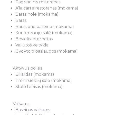
Pagrindinis restoranas
ių agentūrą Express travel, o ypač
atitinkančios kelionė
A’la carte restoranas (mokama)
gentūros vadovę Laurą Kindurienę.
dokumentų sutvarky
Baras hole (mokama)
esu objektyvus, nes keliauju per
kelionei taptų ne rūp
Baras
entūrą jau 13 metų ( Meksika, Kuba,
malonumu – rekome
Baras prie baseino (mokama)
 Tailandas, Kruizinės kelionės laivu
agentūros „Express 
Konferencijų salė (mokama)
 o visas keliones puikiai organizuoja
Kindurienę. Jos pas
Bevielis internetas
dinuoja (nuostabiai viską sudelioja
kasmet po kelis kar
Valiutos keitykla
ki Z) vadovė Laura. Kokios
Geriausi kelionių pas
Gydytojo paslaugos (mokama)
gos kelionės nebūtų (ar kruizas ar
patarimai, nuoširdu
nė kelionė) nuo namų iki namų
rūpestis ir domėjimasi
sukordinuota puikiai. Esu važiavęs
negali nežavėti… Link
Aktyvus poilsis
a) su kita agentūra, tai net nėra ko
darbuose….
Biliardas (mokama)
. Ši agentūra vertinimo skalėje 10 iš
Treniruoklių salė (mokama)
ų. Rekomenduoju šią agentūrą.
Stalo tenisas (mokama)
Aušra Škra
Vaikams
Marius Junokas
Baseinas vaikams