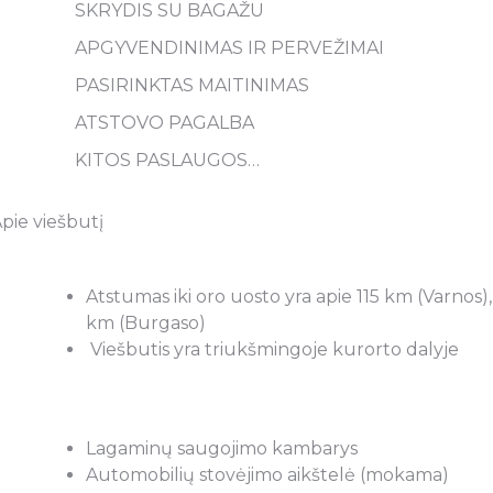
SKRYDIS SU BAGAŽU
APGYVENDINIMAS IR PERVEŽIMAI
PASIRINKTAS MAITINIMAS
ATSTOVO PAGALBA
KITOS PASLAUGOS…
pie viešbutį
Atstumas iki oro uosto yra apie 115 km (Varnos)
km (Burgaso)
Viešbutis yra triukšmingoje kurorto dalyje
Lagaminų saugojimo kambarys
Automobilių stovėjimo aikštelė (mokama)
ūsų poreikius
Keliavome su šeima į Egiptą. Buv