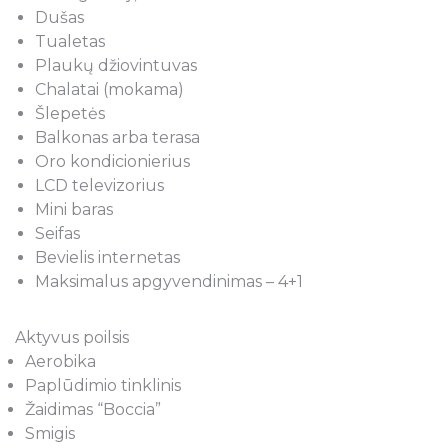
Dušas
Tualetas
Plaukų džiovintuvas
Chalatai (mokama)
Šlepetės
Balkonas arba terasa
Oro kondicionierius
LCD televizorius
Mini baras
Seifas
Bevielis internetas
Maksimalus apgyvendinimas – 4+1
Aktyvus poilsis
Aerobika
Paplūdimio tinklinis
Žaidimas “Boccia”
Smigis