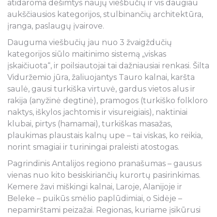
atidaroma dešimtys naujų viešbučių ir vis daugiau
aukščiausios kategorijos, stulbinančių architektūra,
įranga, paslaugų įvairove.
Dauguma viešbučių jau nuo 3 žvaigždučių
kategorijos siūlo maitinimo sistemą „viskas
įskaičiuota“, ir poilsiautojai tai dažniausiai renkasi. Šilta
Viduržemio jūra, žaliuojantys Tauro kalnai, karšta
saulė, gausi turkiška virtuvė, gardus vietos alus ir
rakija (anyžinė degtinė), pramogos (turkiško folkloro
naktys, iškylos jachtomis ir visureigiais), naktiniai
klubai, pirtys (hamamai), turkiškas masažas,
plaukimas plaustais kalnų upe – tai viskas, ko reikia,
norint smagiai ir turiningai praleisti atostogas.
Pagrindinis Antalijos regiono pranašumas – gausus
vienas nuo kito besiskiriančių kurortų pasirinkimas.
Kemere žavi miškingi kalnai, Laroje, Alanijoje ir
Beleke – puikūs smėlio paplūdimiai, o Sidėje –
nepamirštami peizažai. Regionas, kuriame įsikūrusi