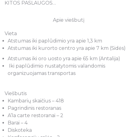
KITOS PASLAUGOS…
Apie viešbutį
Vieta
Atstumas iki paplūdimio yra apie 1,3 km
Atstumas iki kurorto centro yra apie 7 km (Sidės)
Atstumas iki oro uosto yra apie 65 km (Antalija)
Iki paplūdimio nustatytomis valandomis
organizuojamas transportas
Viešbutis
Kambarių skaičius – 418
Pagrindinis restoranas
A’la carte restoranai – 2
Barai – 4
Diskoteka