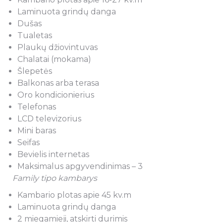
Laminuota grindų danga
Dušas
Tualetas
Plaukų džiovintuvas
Chalatai (mokama)
Šlepetės
Balkonas arba terasa
Oro kondicionierius
Telefonas
LCD televizorius
Mini baras
Seifas
Bevielis internetas
Maksimalus apgyvendinimas – 3
Family tipo kambarys
Kambario plotas apie 45 kv.m
Laminuota grindų danga
2 miegamieji, atskirti durimis