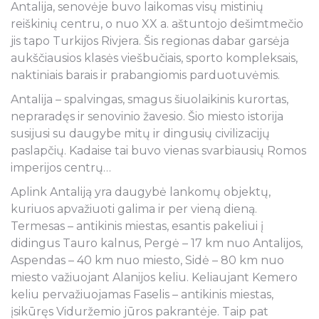
Antalija, senovėje buvo laikomas visų mistinių
reiškinių centru, o nuo XX a. aštuntojo dešimtmečio
jis tapo Turkijos Rivjera. Šis regionas dabar garsėja
aukščiausios klasės viešbučiais, sporto kompleksais,
naktiniais barais ir prabangiomis parduotuvėmis.
Antalija – spalvingas, smagus šiuolaikinis kurortas,
nepraradęs ir senovinio žavesio. Šio miesto istorija
susijusi su daugybe mitų ir dingusių civilizacijų
paslapčių. Kadaise tai buvo vienas svarbiausių Romos
imperijos centrų…
Aplink Antaliją yra daugybė lankomų objektų,
kuriuos apvažiuoti galima ir per vieną dieną.
Termesas – antikinis miestas, esantis pakeliui į
didingus Tauro kalnus, Pergė – 17 km nuo Antalijos,
Aspendas – 40 km nuo miesto, Sidė – 80 km nuo
miesto važiuojant Alanijos keliu. Keliaujant Kemero
keliu pervažiuojamas Faselis – antikinis miestas,
įsikūręs Viduržemio jūros pakrantėje. Taip pat