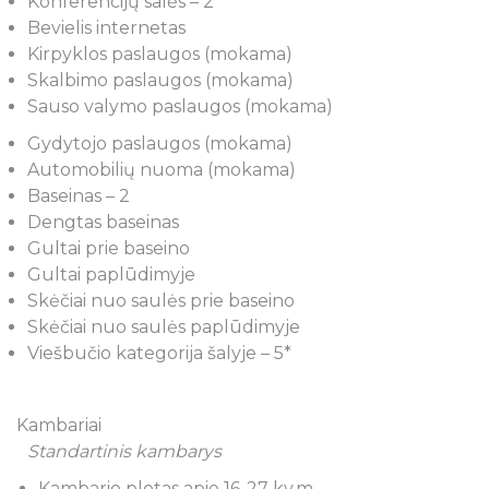
Konferencijų salės – 2
Bevielis internetas
Kirpyklos paslaugos (mokama)
Skalbimo paslaugos (mokama)
Sauso valymo paslaugos (mokama)
Gydytojo paslaugos (mokama)
Automobilių nuoma (mokama)
Baseinas – 2
Dengtas baseinas
Gultai prie baseino
Gultai paplūdimyje
Skėčiai nuo saulės prie baseino
Skėčiai nuo saulės paplūdimyje
Viešbučio kategorija šalyje – 5*
Kambariai
Standartinis kambarys
Kambario plotas apie 16-27 kv.m