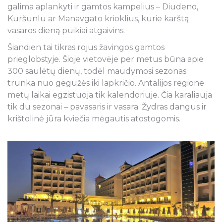
galima aplankyti ir gamtos kampelius – Diudeno,
Kuršunlu ar Manavgato krioklius, kurie karštą
vasaros dieną puikiai atgaivins.
Šiandien tai tikras rojus žavingos gamtos
prieglobstyje. Šioje vietovėje per metus būna apie
300 saulėtų dienų, todėl maudymosi sezonas
trunka nuo gegužės iki lapkričio. Antalijos regione
metų laikai egzistuoja tik kalendoriuje. Čia karaliauja
tik du sezonai – pavasaris ir vasara. Žydras dangus ir
krištolinė jūra kviečia mėgautis atostogomis.