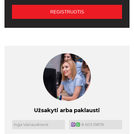
Užsakyti arba paklausti
Inga Vainauskienė
8 605 15878