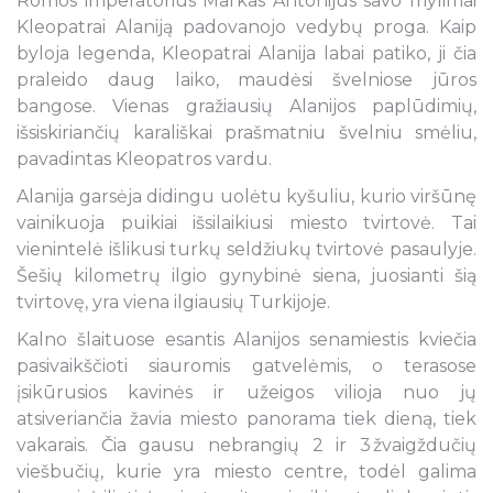
Romos imperatorius Markas Antonijus savo mylimai
Kleopatrai Alaniją padovanojo vedybų proga. Kaip
byloja legenda, Kleopatrai Alanija labai patiko, ji čia
praleido daug laiko, maudėsi švelniose jūros
bangose. Vienas gražiausių Alanijos paplūdimių,
išsiskiriančių karališkai prašmatniu švelniu smėliu,
pavadintas Kleopatros vardu.
Alanija garsėja didingu uolėtu kyšuliu, kurio viršūnę
vainikuoja puikiai išsilaikiusi miesto tvirtovė. Tai
vienintelė išlikusi turkų seldžiukų tvirtovė pasaulyje.
Šešių kilometrų ilgio gynybinė siena, juosianti šią
tvirtovę, yra viena ilgiausių Turkijoje.
Kalno šlaituose esantis Alanijos senamiestis kviečia
pasivaikščioti siauromis gatvelėmis, o terasose
įsikūrusios kavinės ir užeigos vilioja nuo jų
atsiveriančia žavia miesto panorama tiek dieną, tiek
vakarais. Čia gausu nebrangių 2 ir 3 žvaigždučių
viešbučių, kurie yra miesto centre, todėl galima