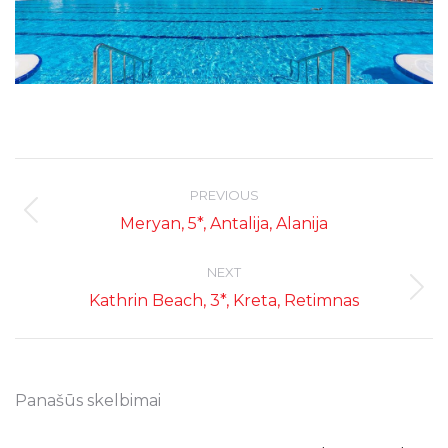
Post
navigation
PREVIOUS
Previous
Meryan, 5*, Antalija, Alanija
post:
NEXT
Next
Kathrin Beach, 3*, Kreta, Retimnas
post:
Panašūs skelbimai