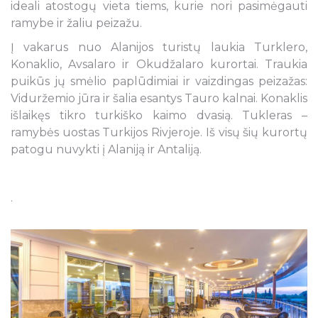
ideali atostogų vieta tiems, kurie nori pasimėgauti
ramybe ir žaliu peizažu.
Į vakarus nuo Alanijos turistų laukia Turklero,
Konaklio, Avsalaro ir Okudžalaro kurortai. Traukia
puikūs jų smėlio paplūdimiai ir vaizdingas peizažas:
Viduržemio jūra ir šalia esantys Tauro kalnai. Konaklis
išlaikęs tikro turkiško kaimo dvasią. Tukleras –
ramybės uostas Turkijos Rivjeroje. Iš visų šių kurortų
patogu nuvykti į Alaniją ir Antaliją.
.