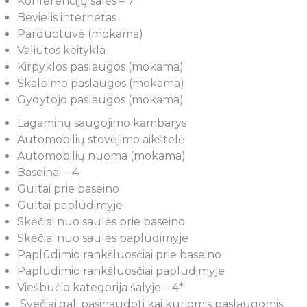
Konferencijų salės – 7
Bevielis internetas
Parduotuvė (mokama)
Valiutos keitykla
Kirpyklos paslaugos (mokama)
Skalbimo paslaugos (mokama)
Gydytojo paslaugos (mokama)
Lagaminų saugojimo kambarys
Automobilių stovėjimo aikštelė
Automobilių nuoma (mokama)
Baseinai – 4
Gultai prie baseino
Gultai paplūdimyje
Skėčiai nuo saulės prie baseino
Skėčiai nuo saulės paplūdimyje
Paplūdimio rankšluosčiai prie baseino
Paplūdimio rankšluosčiai paplūdimyje
Viešbučio kategorija šalyje – 4*
Svečiai gali pasinaudoti kai kuriomis paslaugomis