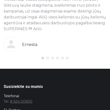
lėktuvą laukė staigmena, sveikinimas nuo piloto ir
š
šampanas, už visas staigmenas esame dėkingi jūsų
t
ra
darbuotojai Ingai. Ačiū visos kelionės su jūsų kelionių
p
agentūra ir atsidavusios darbuotojos pagalba tiesiog
r
SUPERINĖS !!!!! Ačiū
k
o
g
b
Ernesta
s
T
pi
j
ju
n
Susisiekite su mumis
Telefonai:
Tel.
8 624 00600