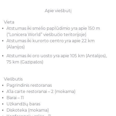
Apie viešbutį
Vieta
Atstumas iki smėlio paplūdimio yra apie 150 m
(“Lonicera World” viešbučio teritorijoje)
Atstumas iki kurorto centro yra apie 22 km
(Alanijos)
Atstumas iki oro uosto yra apie 105 km (Antalijos),
75 km (Gazipašos)
Viešbutis
Pagrindinis restoranas
A’la carte restoranai – 2 (mokama)
Barai – 11
Užkandžių baras
Diskoteka (mokama)