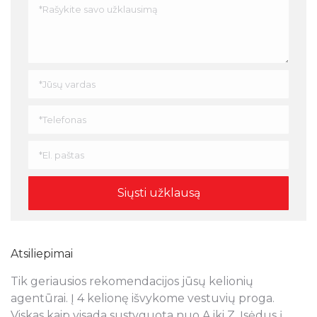
Atsiliepimai
Tik geriausios rekomendacijos jūsų kelionių
N
s
agentūrai. Į 4 kelionę išvykome vestuvių proga.
a
Viskas kaip visada sustyguota nuo A iki Z. Įsėdus į
k