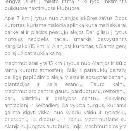
lengvai įsilieti į miesto ritmą ir iki ryto linksmintis
puikiuose naktiniuose klubuose.
Apie 7 km į rytus nuo Alanijos įsikūręs žavus Obos
kurortas, kuriame malonią aplinką kuria maži skverai,
parkeliai ir plačios pėsčiųjų alėjos. Dar giliau į rytus
nutolęs nedidelis, tačiau smarkiai besivystantis
Kargičako (15 km iki Alanijos) kurortas, siūlantis gerą
poilsį už patrauklią kainą.
Machmutlaras yra 15 km į rytus nuo Alanijos ir siūlo
ramią kurorto atmosferą, žalią ir patrauklų peizažą
bei ilgą paplūdimio alėją. Miestelis apsuptas bananų
plantacijos ir šalia esančių Tauro kalnų.
Machmutlaro centre gausu parduotuvių, restoranų,
barų, vaistinių ir prekybos centrų. Kiekvieną
antradienį ir šeštadienį čia vyksta turgus, kuriame
galima įsigyti visko: nuo šviežių vaisių ir rytietiškų
prieskonių iki drabužių ir žaislų. Machmutlaras su
Alanija sujungtas autobuso linija. Machmutlaras yra