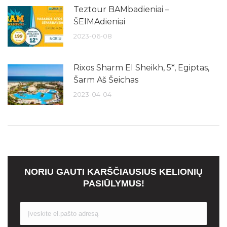
Teztour BAMbadieniai –
ŠEIMAdieniai
2023-06-08
Rixos Sharm El Sheikh, 5*, Egiptas,
Šarm Aš Šeichas
2023-04-04
NORIU GAUTI KARŠČIAUSIUS KELIONIŲ
PASIŪLYMUS!