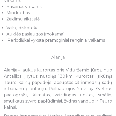
Vaikams
Baseinas vaikams
Mini klubas
Žaidimų aikštelė
Vaikų diskoteka
Auklės paslaugos (mokama)
Periodiškai vyksta pramoginiai renginiai vaikams
Alanija
Alanija – jaukus kurortas prie Viduržemio jūros, nuo
Antalijos į rytus nutolęs 130 km. Kurortas, įsikūręs
Tauro kalnų papėdėje, apsuptas citrinmedžių sodų
ir bananų plantacijų. Poilsiautojus čia vilioja švelnus
paatogrąžių klimatas, vaizdingas uostas, smėlio,
smulkaus žvyro paplūdimiai, žydras vanduo ir Tauro
kalnai.