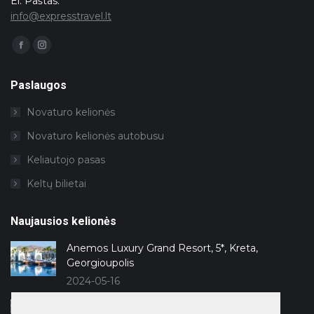
El. Paštas:
info@expresstravel.lt
Facebook
Instagram
page
page
opens
opens
in
in
Paslaugos
new
new
window
window
Novaturo kelionės
Novaturo kelionės autobusu
Keliautojo pasas
Keltų bilietai
Naujausios kelionės
Anemos Luxury Grand Resort, 5*, Kreta,
Georgioupolis
2024-05-16
Lago Hotel, 5*, Antalija, Side