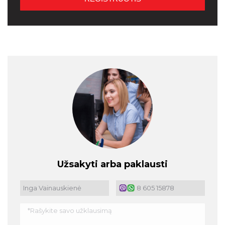
Užsakyti arba paklausti
Inga Vainauskienė
8 605 15878