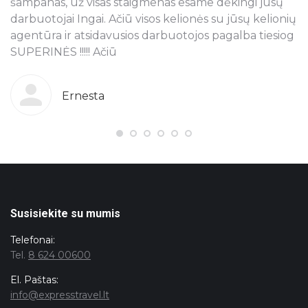
šampanas, už visas staigmenas esame dėkingi jūsų
t
ra
darbuotojai Ingai. Ačiū visos kelionės su jūsų kelionių
p
agentūra ir atsidavusios darbuotojos pagalba tiesiog
r
SUPERINĖS !!!!! Ačiū
k
o
g
b
Ernesta
s
T
pi
j
ju
n
Susisiekite su mumis
Telefonai:
Tel.
8 624 00600
El. Paštas:
info@expresstravel.lt