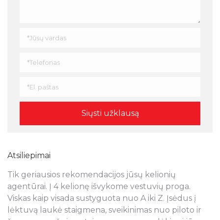
Atsiliepimai
Tik geriausios rekomendacijos jūsų kelionių
N
s
agentūrai. Į 4 kelionę išvykome vestuvių proga.
a
Viskas kaip visada sustyguota nuo A iki Z. Įsėdus į
k
lėktuvą laukė staigmena, sveikinimas nuo piloto ir
š