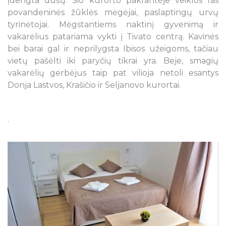
įdengta dušų. Šio kurorto pakrantėje veiklos ras
povandeninės žūklės mėgėjai, paslaptingų urvų
tyrinėtojai. Mėgstantiems naktinį gyvenimą ir
vakarėlius patariama vykti į Tivato centrą. Kavinės
bei barai gal ir neprilygsta Ibisos užeigoms, tačiau
vietų pašėlti iki paryčių tikrai yra. Beje, smagių
vakarėlių gerbėjus taip pat vilioja netoli esantys
Donja Lastvos, Krašičio ir Seljanovo kurortai.
.