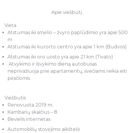
Apie viešbutį
Vieta
Atstumas iki smėlio – žvyro paplūdimio yra apie 500
m
Atstumas iki kurorto centro yra apie 1 km (Budvos)
Atstumas iki oro uosto yra apie 21 km (Tivato)
Atvykimo ir išvykimo dieną autobusas
neprivažiuoja prie apartamentų, svečiams reikia eiti
pėsčiomis
Viešbutis
Renovuota 2019 m.
Kambarių skaičius – 8
Bevielis internetas
Automobilių stovėjimo aikštelė