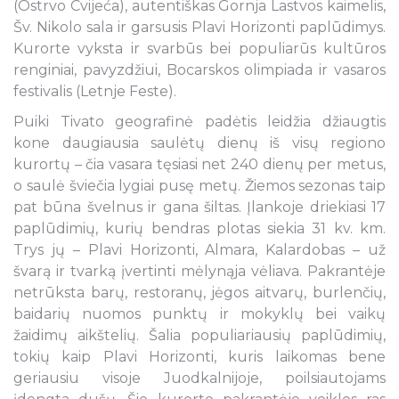
(Ostrvo Cvijeća), autentiškas Gornja Lastvos kaimelis,
Šv. Nikolo sala ir garsusis Plavi Horizonti paplūdimys.
Kurorte vyksta ir svarbūs bei populiarūs kultūros
renginiai, pavyzdžiui, Bocarskos olimpiada ir vasaros
festivalis (Letnje Feste).
Puiki Tivato geografinė padėtis leidžia džiaugtis
kone daugiausia saulėtų dienų iš visų regiono
kurortų – čia vasara tęsiasi net 240 dienų per metus,
o saulė šviečia lygiai pusę metų. Žiemos sezonas taip
pat būna švelnus ir gana šiltas. Įlankoje driekiasi 17
paplūdimių, kurių bendras plotas siekia 31 kv. km.
Trys jų – Plavi Horizonti, Almara, Kalardobas – už
švarą ir tvarką įvertinti mėlynąja vėliava. Pakrantėje
netrūksta barų, restoranų, jėgos aitvarų, burlenčių,
baidarių nuomos punktų ir mokyklų bei vaikų
žaidimų aikštelių. Šalia populiariausių paplūdimių,
tokių kaip Plavi Horizonti, kuris laikomas bene
geriausiu visoje Juodkalnijoje, poilsiautojams