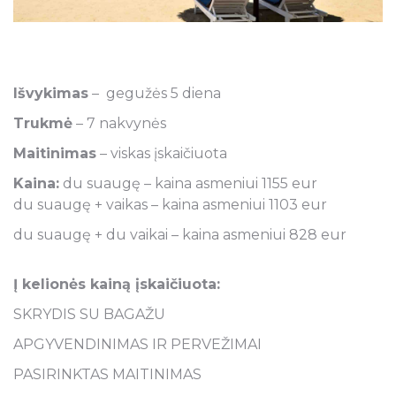
Išvykimas
– gegužės 5 diena
Trukmė
– 7 nakvynės
Maitinimas
– viskas įskaičiuota
Kaina:
du suaugę – kaina asmeniui 1155 eur
du suaugę + vaikas – kaina asmeniui 1103 eur
du suaugę + du vaikai – kaina asmeniui 828 eur
Į kelionės kainą įskaičiuota:
SKRYDIS SU BAGAŽU
APGYVENDINIMAS IR PERVEŽIMAI
PASIRINKTAS MAITINIMAS