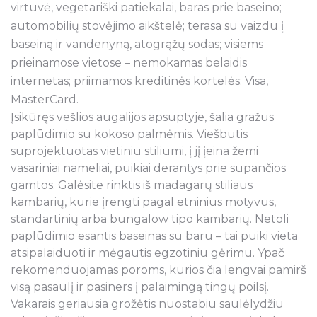
virtuvė, vegetariški patiekalai, baras prie baseino;
automobilių stovėjimo aikštelė; terasa su vaizdu į
baseiną ir vandenyną, atogrąžų sodas; visiems
prieinamose vietose – nemokamas belaidis
internetas; priimamos kreditinės kortelės: Visa,
MasterCard.
Įsikūręs vešlios augalijos apsuptyje, šalia gražus
paplūdimio su kokoso palmėmis. Viešbutis
suprojektuotas vietiniu stiliumi, į jį įeina žemi
vasariniai nameliai, puikiai derantys prie supančios
gamtos. Galėsite rinktis iš madagarų stiliaus
kambarių, kurie įrengti pagal etninius motyvus,
standartinių arba bungalow tipo kambarių. Netoli
paplūdimio esantis baseinas su baru – tai puiki vieta
atsipalaiduoti ir mėgautis egzotiniu gėrimu. Ypač
rekomenduojamas poroms, kurios čia lengvai pamirš
visą pasaulį ir pasiners į palaimingą tingų poilsį.
Vakarais geriausia grožėtis nuostabiu saulėlydžiu