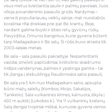
visus metus šviečiančia saule ir palmių pavėsiais. Juos
vilioja povandeninio pasaulio grožis. Nardymas –
viena iš populiariausių veiklų saloje, mat nuostabūs
koraliniai rifai driekiasi prie pat Bė krantų. Beje,
nardant galima išvysti ir išties retų gyvūnų rūšių.
Pavyzdžiui, Omuros banginius, kurie gyvena būtent
tarp Madagaskaro ir Bė salų. Ši rūšis buvo atrasta tik
2003–iaisiais metais.
Bė sala – sala pasaulio pakraštyje. Nepamirštami
vaizdai, smėlėti paplūdimiai, krištolinio skaidrumo
Indijos vandenynas, palmės ir ypatinga gamta – tai
tik įžanga į stebuklingą Raudonosios salos pasaulį.
Bė sala yra 5 km nuo Madagaskaro salos, apsupta
būrio mažų salelių (Kombos, Micijo, Sakatijos,
Tanikelio). Sala vulkaninės kilmės, kalnuota, iškyla į
450 m aukštį (Lokobės k.). Yra 11 vulkaninių kraterių.
Salą dengia tropiniai miškai, kuriuose gyvena vienos