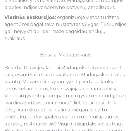
krištolinio tyrumo vanduo. Madagaskarui būdingos
didelės Indijos vandenyno potvynių amplitudės.
Vietinės ekskursijos:
organizuoja vietos turizmo
agentūros pagal savo nustatytas sąlygas. Ekskursijos
gali neįvykti dėl per mažo pageidaujančiųjų
skaičiaus.
Bė sala, Madagaskaras
Bė arba Didžioji sala – tai Madagaskarui priklausanti
sala, esanti šalia šiaurės vakarinių Madagaskaro salos
krantų, Mozambiko sąsiauryje. Ją verta aplankyti
tiems keliautojams, kurie svajoja apie ramų poilsį.
Vietiniai gyventojai propaguoja gyvenimo būdą, kurį
įvardina žodžiais „mora mora“ (liet. lėtai lėtai). Ir iš
tiesų, kam skubėti, jei galima mėgautis baltu
smėliuku, turkio spalvos vandeniu ir puikiais jūros
gėrybių restoranėliais? Visgi didžioji dalis keliautojų į
Bė salą vyksta ne vien dėl to, kad galėtų pasilepinti