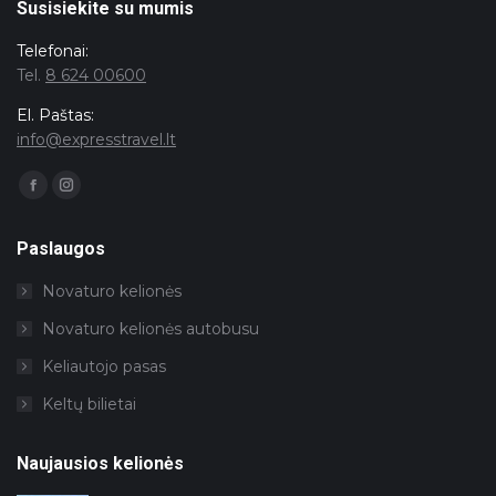
Susisiekite su mumis
Telefonai:
Tel.
8 624 00600
El. Paštas:
info@expresstravel.lt
Facebook
Instagram
page
page
opens
opens
in
in
Paslaugos
new
new
window
window
Novaturo kelionės
Novaturo kelionės autobusu
Keliautojo pasas
Keltų bilietai
Naujausios kelionės