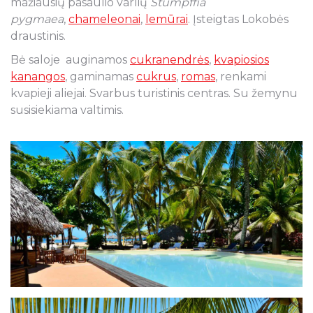
mažiausių pasaulio varlių
Stumpffia
pygmaea
,
chameleonai
,
lemūrai
. Įsteigtas Lokobės
draustinis.
Bė saloje auginamos
cukranendrės
,
kvapiosios
kanangos
, gaminamas
cukrus
,
romas
, renkami
kvapieji aliejai. Svarbus turistinis centras. Su žemynu
susisiekiama valtimis.