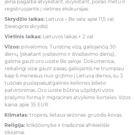
įeina pagalba atvykstant, išvykstant, poilsio metu ir
registruojantis į vietines ekskursijas.
Skrydžio laikas:
Lietuva – Bė sala: apie 11,5 val.
(tiesioginis skrydis).
Vietinis laikas:
Lietuvos laikas + 2 val.
Vizos:
privalomos. Turistinę vizą, galiojančią 30
dienų (įskaitant įvažiavimo ir išvažiavimo dieną),
galima gauti oro uoste Bė saloje. Dokumentai,
reikalingi vizai gauti: pasas, galiojantis ne trumpiau
kaip 6 mėnesius nuo grįžimo į Lietuvą dienos, su 3
tuščiais puslapiais,atgalinės kelionės bilieto
patvirtinimas. Oro uoste būtina užpildyti vizos
prašymo formą ir migracines atvykimo korteles. Vizos
kaina: apie 35 EUR.
Klimatas:
tropinis, lietaus sezonas: gruodis-kovas.
Religija:
krikščionybė ir tradiciniai afrikietiški
tikėjimai.