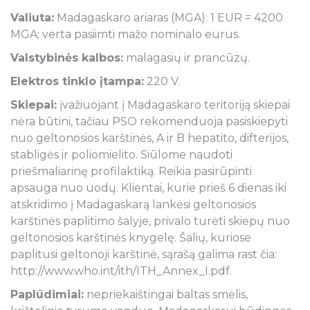
Valiuta:
Madagaskaro ariaras (MGA): 1 EUR = 4200
MGA; verta pasiimti mažo nominalo eurus.
Valstybinės kalbos:
malagasių ir prancūzų.
Elektros tinklo įtampa:
220 V.
Skiepai:
įvažiuojant į Madagaskaro teritoriją skiepai
nėra būtini, tačiau PSO rekomenduoja pasiskiepyti
nuo geltonosios karštinės, A ir B hepatito, difterijos,
stabligės ir poliomielito. Siūlome naudoti
priešmaliarinę profilaktiką. Reikia pasirūpinti
apsauga nuo uodų. Klientai, kurie prieš 6 dienas iki
atskridimo į Madagaskarą lankėsi geltonosios
karštinės paplitimo šalyje, privalo turėti skiepų nuo
geltonosios karštinės knygelę. Šalių, kuriose
paplitusi geltonoji karštinė, sąrašą galima rast čia:
http://www.who.int/ith/ITH_Annex_I.pdf.
Paplūdimiai:
nepriekaištingai baltas smėlis,