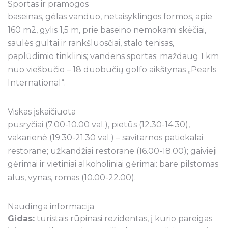
Sportas ir pramogos
baseinas, gėlas vanduo, netaisyklingos formos, apie
160 m2, gylis 1,5 m, prie baseino nemokami skėčiai,
saulės gultai ir rankšluosčiai, stalo tenisas,
paplūdimio tinklinis; vandens sportas; maždaug 1 km
nuo viešbučio – 18 duobučių golfo aikštynas „Pearls
International“.
Viskas įskaičiuota
pusryčiai (7.00-10.00 val.), pietūs (12.30-14.30),
vakarienė (19.30-21.30 val.) – savitarnos patiekalai
restorane; užkandžiai restorane (16.00-18.00); gaivieji
gėrimai ir vietiniai alkoholiniai gėrimai: bare pilstomas
alus, vynas, romas (10.00-22.00).
Naudinga informacija
Gidas:
turistais rūpinasi rezidentas, į kurio pareigas