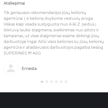
Atsiliepimai
Tik geriausios rekomendacijos jūsų kelionių
N
s
agentūrai. Į 4 kelionę išvykome vestuvių proga.
a
Viskas kaip visada sustyguota nuo A iki Z. Įsėdus į
k
lėktuvą laukė staigmena, sveikinimas nuo piloto ir
š
šampanas, už visas staigmenas esame dėkingi jūsų
t
ra
darbuotojai Ingai. Ačiū visos kelionės su jūsų kelionių
p
agentūra ir atsidavusios darbuotojos pagalba tiesiog
r
SUPERINĖS !!!!! Ačiū
k
o
g
b
Ernesta
s
T
pi
j
ju
n