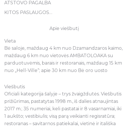
ATSTOVO PAGALBA
KITOS PASLAUGOS…
Apie viešbutį
Vieta
Bė saloje, maždaug 4 km nuo Dzamandzaros kaimo,
maždaug 6 km nuo vietovės AMBATOLOAKA su
parduotuvėmis, barais ir restoranais, maždaug 15 km
nuo „Hell-Ville“; apie 30 km nuo Bė oro uosto
Viešbutis
Oficiali kategorija šalyje – trys žvaigždutės. Viešbutis
prižiūrimas, pastatytas 1998 m., iš dalies atnaujintas
2017 m.; 35 numeriai, keli pastatai ir 8 vasarnamiai, iki
1 aukšto; vestibiulis; visą parą veikianti regisratūra;
restoranas – savitarnos patiekalai, vietinė ir itališka