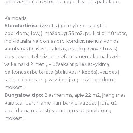
arba viešbučio restorane ragauti vietos patiekalų.
Kambariai
Standartinis:
dvivietis (galimybė pastatyti 1
papildomą lovą), maždaug 36 m2, puikiai prižiūrėtas,
individualiai valdomas oro kondicionierius, vonios
kambarys (dušas, tualetas, plaukų džiovintuvas),
palydovinė televizija, telefonas, nemokama lovelė
vaikams iki 2 metų – užsakant prieš atvykimą;
balkonas arba terasa (staliukas ir kėdės), vaizdas į
sodą arba baseiną, vaizdas į jūrą – už papildomą
mokestį.;
Bungalow tipo:
2 asmenims, apie 22 m2, įrengimas
kaip standartiniame kambaryje; vaizdas į jūrą už
papildomą mokestį; vasarnamis už papildomą
mokestį.