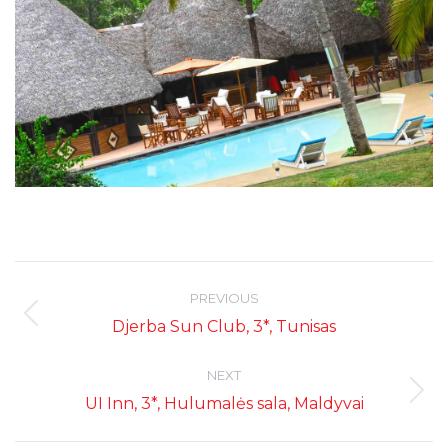
Post
navigation
PREVIOUS
Previous
Djerba Sun Club, 3*, Tunisas
post:
NEXT
Next
UI Inn, 3*, Hulumalės sala, Maldyvai
post: