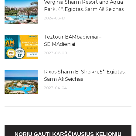
Verginia Sharm Resort and Aqua
Park, 4*, Egiptas, Šarm Aš Šeichas
2024-03-19
Teztour BAMbadieniai –
ŠEIMAdieniai
2023-06-08
Rixos Sharm El Sheikh, 5*, Egiptas,
Šarm Aš Šeichas
2023-04-04
NORIU GAUTI KARŠČIAUSIUS KELIONIŲ