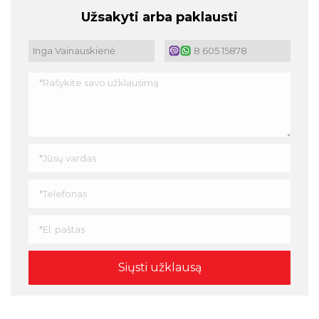
Užsakyti arba paklausti
Inga Vainauskienė
8 605 15878