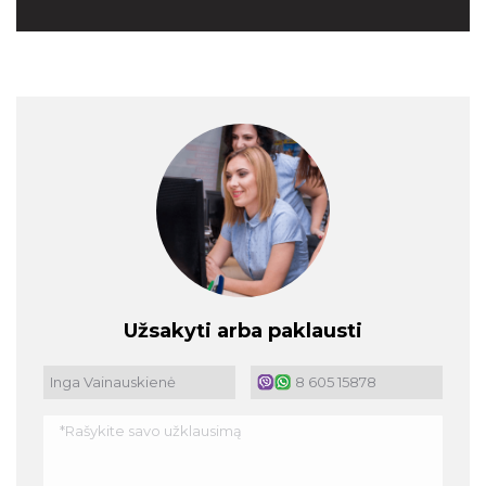
Užsakyti arba paklausti
Inga Vainauskienė
8 605 15878