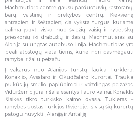
plantacijos ir šalia esančių Tauro kalnų.
Machmutlaro centre gausu parduotuvių, restoranų,
barų, vaistinių ir prekybos centrų. Kiekvieną
antradienį ir šeštadienį čia vyksta turgus, kuriame
galima įsigyti visko: nuo šviežių vaisių ir rytietiškų
prieskonių iki drabužių ir žaislų. Machmutlaras su
Alanija sujungtas autobuso linija. Machmutlaras yra
ideali atostogų vieta tiems, kurie nori pasimėgauti
ramybe ir žaliu peizažu.
Į vakarus nuo Alanijos turistų laukia Turklero,
Konaklio, Avsalaro ir Okudžalaro kurortai. Traukia
puikūs jų smėlio paplūdimiai ir vaizdingas peizažas:
Viduržemio jūra ir šalia esantys Tauro kalnai. Konaklis
išlaikęs tikro turkiško kaimo dvasią. Tukleras –
ramybės uostas Turkijos Rivjeroje. Iš visų šių kurortų
patogu nuvykti į Alaniją ir Antaliją.
.