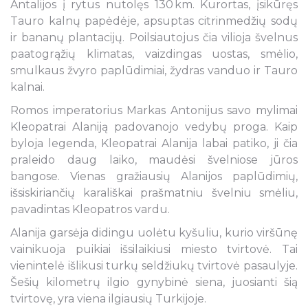
Antalijos į rytus nutolęs 130 km. Kurortas, įsikūręs
Tauro kalnų papėdėje, apsuptas citrinmedžių sodų
ir bananų plantacijų. Poilsiautojus čia vilioja švelnus
paatogrąžių klimatas, vaizdingas uostas, smėlio,
smulkaus žvyro paplūdimiai, žydras vanduo ir Tauro
kalnai.
Romos imperatorius Markas Antonijus savo mylimai
Kleopatrai Alaniją padovanojo vedybų proga. Kaip
byloja legenda, Kleopatrai Alanija labai patiko, ji čia
praleido daug laiko, maudėsi švelniose jūros
bangose. Vienas gražiausių Alanijos paplūdimių,
išsiskiriančių karališkai prašmatniu švelniu smėliu,
pavadintas Kleopatros vardu.
Alanija garsėja didingu uolėtu kyšuliu, kurio viršūnę
vainikuoja puikiai išsilaikiusi miesto tvirtovė. Tai
vienintelė išlikusi turkų seldžiukų tvirtovė pasaulyje.
Šešių kilometrų ilgio gynybinė siena, juosianti šią
tvirtovę, yra viena ilgiausių Turkijoje.