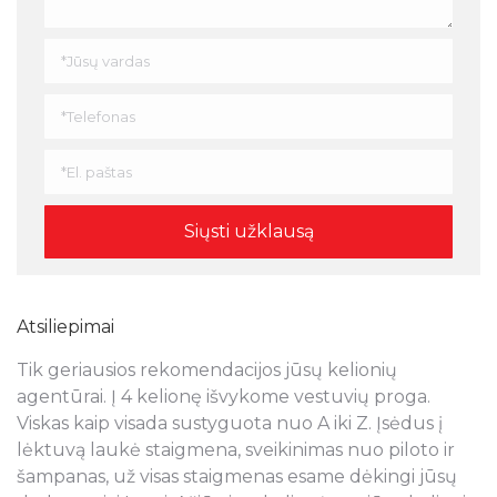
Atsiliepimai
Tik geriausios rekomendacijos jūsų kelionių
N
s
agentūrai. Į 4 kelionę išvykome vestuvių proga.
a
Viskas kaip visada sustyguota nuo A iki Z. Įsėdus į
k
lėktuvą laukė staigmena, sveikinimas nuo piloto ir
š
šampanas, už visas staigmenas esame dėkingi jūsų
t