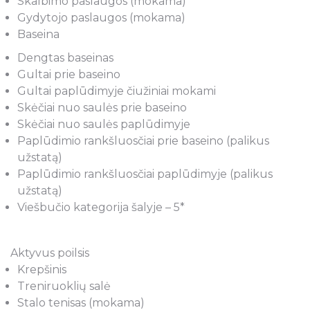
Skalbimo paslaugos (mokama)
Gydytojo paslaugos (mokama)
Baseina
Dengtas baseinas
Gultai prie baseino
Gultai paplūdimyje čiužiniai mokami
Skėčiai nuo saulės prie baseino
Skėčiai nuo saulės paplūdimyje
Paplūdimio rankšluosčiai prie baseino (palikus
užstatą)
Paplūdimio rankšluosčiai paplūdimyje (palikus
užstatą)
Viešbučio kategorija šalyje – 5*
Aktyvus poilsis
Krepšinis
Treniruoklių salė
Stalo tenisas (mokama)