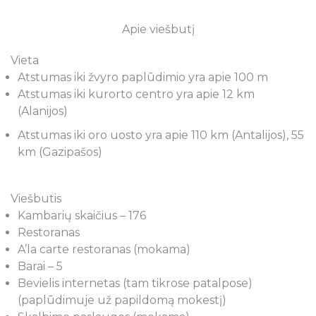
Apie viešbutį
Vieta
Atstumas iki žvyro paplūdimio yra apie 100 m
Atstumas iki kurorto centro yra apie 12 km
(Alanijos)
Atstumas iki oro uosto yra apie 110 km (Antalijos), 55
km (Gazipašos)
Viešbutis
Kambarių skaičius – 176
Restoranas
A’la carte restoranas (mokama)
Barai – 5
Bevielis internetas (tam tikrose patalpose)
(paplūdimuje už papildomą mokestį)