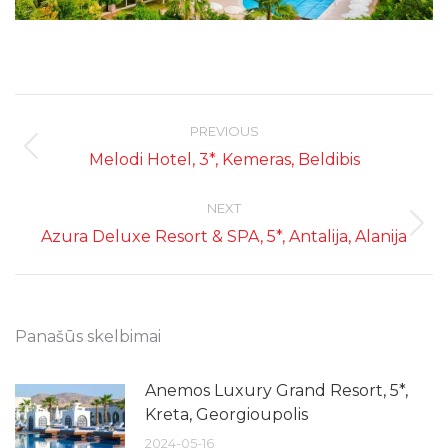
Post
navigation
PREVIOUS
Previous
Melodi Hotel, 3*, Kemeras, Beldibis
post:
NEXT
Next
Azura Deluxe Resort & SPA, 5*, Antalija, Alanija
post:
Panašūs skelbimai
Anemos Luxury Grand Resort, 5*,
Kreta, Georgioupolis
2024-05-16