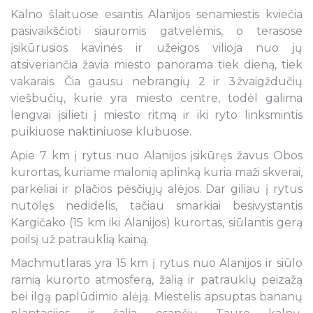
Kalno šlaituose esantis Alanijos senamiestis kviečia
pasivaikščioti siauromis gatvelėmis, o terasose
įsikūrusios kavinės ir užeigos vilioja nuo jų
atsiveriančia žavia miesto panorama tiek dieną, tiek
vakarais. Čia gausu nebrangių 2 ir 3 žvaigždučių
viešbučių, kurie yra miesto centre, todėl galima
lengvai įsilieti į miesto ritmą ir iki ryto linksmintis
puikiuose naktiniuose klubuose.
Apie 7 km į rytus nuo Alanijos įsikūręs žavus Obos
kurortas, kuriame malonią aplinką kuria maži skverai,
parkeliai ir plačios pėsčiųjų alėjos. Dar giliau į rytus
nutolęs nedidelis, tačiau smarkiai besivystantis
Kargičako (15 km iki Alanijos) kurortas, siūlantis gerą
poilsį už patrauklią kainą.
Machmutlaras yra 15 km į rytus nuo Alanijos ir siūlo
ramią kurorto atmosferą, žalią ir patrauklų peizažą
bei ilgą paplūdimio alėją. Miestelis apsuptas bananų