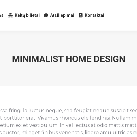
ės
Keltų bilietai
Atsiliepimai
Kontaktai
MINIMALIST HOME DESIGN
e fringilla luctus neque, sed feugiat neque suscipit sed.
 ut porttitor erat. Vivamus rhoncus eleifend nisi. Nullam
etium ex et vestibulum. In vel lectus at odio mattis matti
auctor, mi eget finibus venenatis, libero arcu ultricies nis