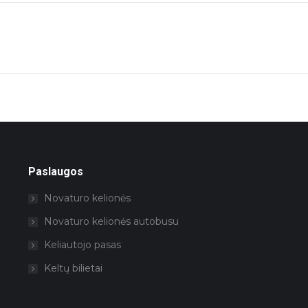
Next
project:
Paslaugos
Novaturo kelionės
Novaturo kelionės autobusu
Keliautojo pasas
Keltų bilietai