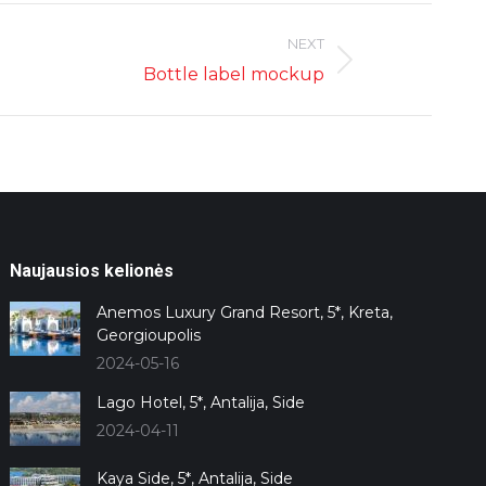
NEXT
Bottle label mockup
Naujausios kelionės
Anemos Luxury Grand Resort, 5*, Kreta,
Georgioupolis
2024-05-16
Lago Hotel, 5*, Antalija, Side
2024-04-11
Kaya Side, 5*, Antalija, Side