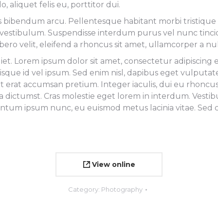
liquet felis eu, porttitor dui.
ttis bibendum arcu. Pellentesque habitant morbi tristiqu
 vestibulum. Suspendisse interdum purus vel nunc tincidu
bero velit, eleifend a rhoncus sit amet, ullamcorper a 
 Lorem ipsum dolor sit amet, consectetur adipiscing eli
isque id vel ipsum. Sed enim nisl, dapibus eget vulputat
ut erat accumsan pretium. Integer iaculis, dui eu rhoncus
a dictumst. Cras molestie eget lorem in interdum. Vestib
entum ipsum nunc, eu euismod metus lacinia vitae. Sed co
View online
Category:
Photography