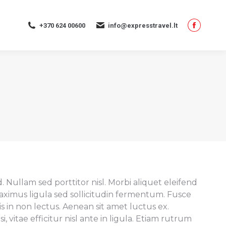
page
opens
+370 624 00600
info@expresstravel.lt
in
Facebo
new
page
window
opens
in
new
window
 Nullam sed porttitor nisl. Morbi aliquet eleifend
 maximus ligula sed sollicitudin fermentum. Fusce
s in non lectus. Aenean sit amet luctus ex.
i, vitae efficitur nisl ante in ligula. Etiam rutrum