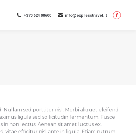
page
opens
+370 624 00600
info@expresstravel.lt
in
Facebo
new
page
window
opens
in
new
window
 Nullam sed porttitor nisl. Morbi aliquet eleifend
 maximus ligula sed sollicitudin fermentum. Fusce
s in non lectus. Aenean sit amet luctus ex.
i, vitae efficitur nisl ante in ligula. Etiam rutrum