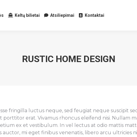
ės
Keltų bilietai
Atsiliepimai
Kontaktai
RUSTIC HOME DESIGN
e fringilla luctus neque, sed feugiat neque suscipit sed.
 ut porttitor erat. Vivamus rhoncus eleifend nisi. Nullam
etium ex et vestibulum. In vel lectus at odio mattis matti
auctor, mi eget finibus venenatis, libero arcu ultricies nis