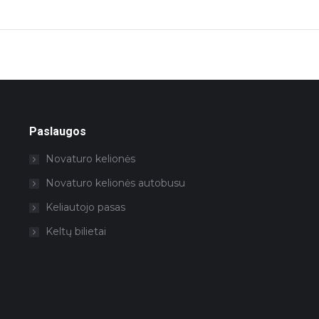
Next
project:
Paslaugos
Novaturo kelionės
Novaturo kelionės autobusu
Keliautojo pasas
Keltų bilietai