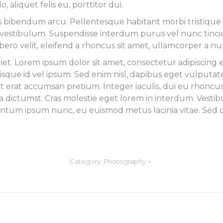
liquet felis eu, porttitor dui.
ttis bibendum arcu. Pellentesque habitant morbi tristiqu
 vestibulum. Suspendisse interdum purus vel nunc tincidu
bero velit, eleifend a rhoncus sit amet, ullamcorper a 
 Lorem ipsum dolor sit amet, consectetur adipiscing eli
isque id vel ipsum. Sed enim nisl, dapibus eget vulputat
ut erat accumsan pretium. Integer iaculis, dui eu rhoncus
a dictumst. Cras molestie eget lorem in interdum. Vestib
entum ipsum nunc, eu euismod metus lacinia vitae. Sed co
Category:
Photography