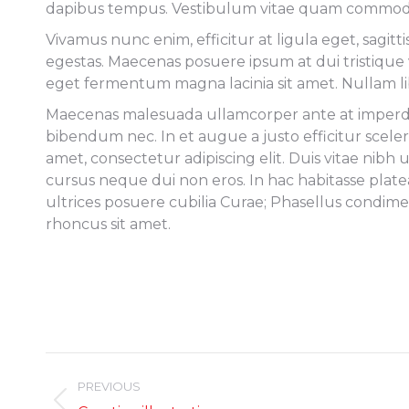
dapibus tempus. Vestibulum vitae quam commodo, a
Vivamus nunc enim, efficitur at ligula eget, sagi
egestas. Maecenas posuere ipsum at dui tristique
eget fermentum magna lacinia sit amet. Nullam li
Maecenas malesuada ullamcorper ante at imperdiet.
bibendum nec. In et augue a justo efficitur sceler
amet, consectetur adipiscing elit. Duis vitae nibh 
cursus neque dui non eros. In hac habitasse plate
ultrices posuere cubilia Curae; Phasellus condim
rhoncus sit amet.
Project
navigation
PREVIOUS