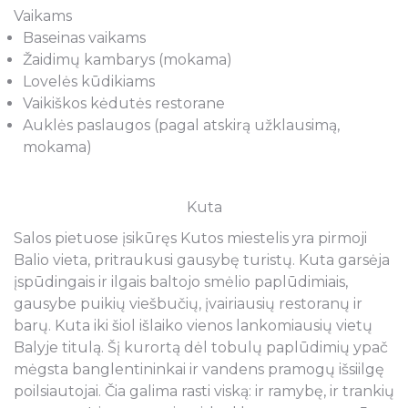
Vaikams
Baseinas vaikams
Žaidimų kambarys (mokama)
Lovelės kūdikiams
Vaikiškos kėdutės restorane
Auklės paslaugos (pagal atskirą užklausimą,
mokama)
Kuta
Salos pietuose įsikūręs Kutos miestelis yra pirmoji
Balio vieta, pritraukusi gausybę turistų. Kuta garsėja
įspūdingais ir ilgais baltojo smėlio paplūdimiais,
gausybe puikių viešbučių, įvairiausių restoranų ir
barų. Kuta iki šiol išlaiko vienos lankomiausių vietų
Balyje titulą. Šį kurortą dėl tobulų paplūdimių ypač
mėgsta banglentininkai ir vandens pramogų išsiilgę
poilsiautojai. Čia galima rasti viską: ir ramybę, ir trankių