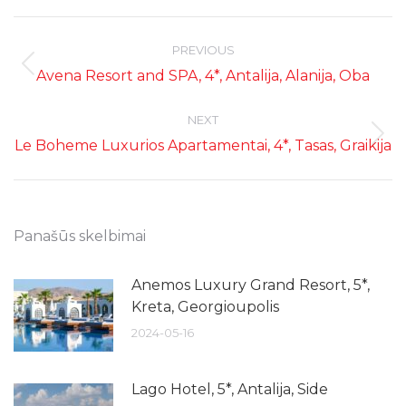
Post
navigation
PREVIOUS
Previous
Avena Resort and SPA, 4*, Antalija, Alanija, Oba
post:
NEXT
Next
Le Boheme Luxurios Apartamentai, 4*, Tasas, Graikija
post:
Panašūs skelbimai
Anemos Luxury Grand Resort, 5*,
Kreta, Georgioupolis
2024-05-16
Lago Hotel, 5*, Antalija, Side