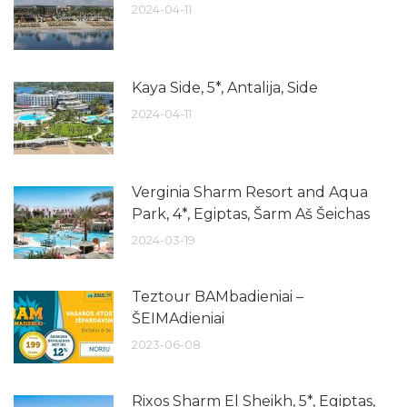
2024-04-11
Kaya Side, 5*, Antalija, Side
2024-04-11
Verginia Sharm Resort and Aqua
Park, 4*, Egiptas, Šarm Aš Šeichas
2024-03-19
Teztour BAMbadieniai –
ŠEIMAdieniai
2023-06-08
Rixos Sharm El Sheikh, 5*, Egiptas,