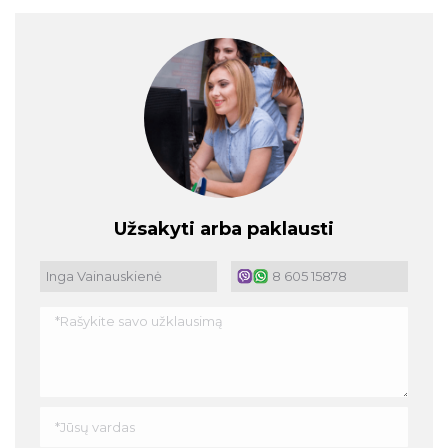
Užsakyti arba paklausti
Inga Vainauskienė
8 605 15878