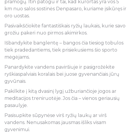
pramogų. Itin patogu ir tai, kad kurortas yra vos 5
km nuo salos sostinės Denpasaro, kuriame įsikūręs ir
oro uostas.
Pasivaikščiokite fantastiškais ryžių laukais, kurie savo
grožiu pakeri nuo pirmos akimirkos.
Išbandykite banglentę – bangos čia tiesiog tobulos
tiek pradedantiems, tiek prisiekusiems šio sporto
mėgėjams.
Panardykite vandens paviršiuje ir pasigrožėkite
ryškiaspalviais koralais bei juose gyvenančiais jūrų
gyvūnais.
Pakilkite į kitą dvasinį lygį užburiančioje jogos ar
meditacijos treniruotėje. Jos čia – vienos geriausių
pasaulyje.
Pasisupkite sūpynėse virš ryžių laukų ar virš
vandens. Nenusakomas jausmas išliks visam
gyvenimui.