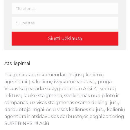
Atsiliepimai
Tik geriausios rekomendacijos jūsų kelionių
N
s
agentūrai. Į 4 kelionę išvykome vestuvių proga.
a
Viskas kaip visada sustyguota nuo A iki Z. Įsėdus į
k
lėktuvą laukė staigmena, sveikinimas nuo piloto ir
š
šampanas, už visas staigmenas esame dėkingi jūsų
t
ra
darbuotojai Ingai. Ačiū visos kelionės su jūsų kelionių
p
agentūra ir atsidavusios darbuotojos pagalba tiesiog
r
SUPERINĖS !!!!! Ačiū
k