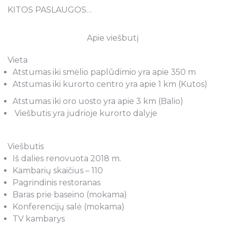
KITOS PASLAUGOS…
Apie viešbutį
Vieta
Atstumas iki smėlio paplūdimio yra apie 350 m
Atstumas iki kurorto centro yra apie 1 km (Kutos)
Atstumas iki oro uosto yra apie 3 km (Balio)
Viešbutis yra judrioje kurorto dalyje
Viešbutis
Iš dalies renovuota 2018 m.
Kambarių skaičius – 110
Pagrindinis restoranas
Baras prie baseino (mokama)
Konferencijų salė (mokama)
TV kambarys