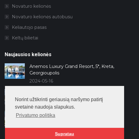
Novaturo kelionės
Novaturo kelionės autobusu
Keliautojo pasas
Keltų bilietai
Naujausios kelionės
Anemos Luxury Grand Resort, 5*, Kreta,
Georgioupolis
2024-05-16
Lago Hotel, 5*, Antalija, Side
Norint užtikrinti geriausią naršymo patirtį
2024-04-11
svetainė naudoja slapukus.
Kaya Side, 5*, Antalija, Side
Privatumo politika
2024-04-11
Supratau