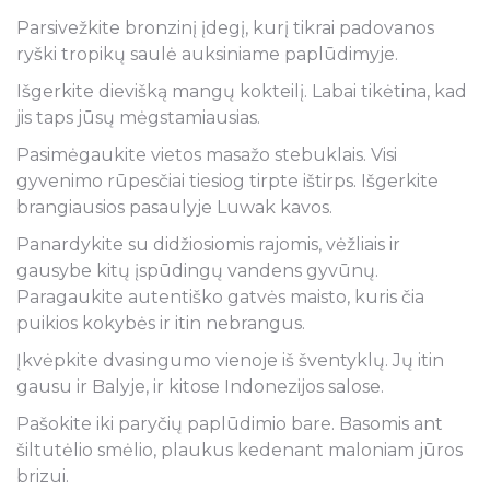
Parsivežkite bronzinį įdegį, kurį tikrai padovanos
ryški tropikų saulė auksiniame paplūdimyje.
Išgerkite dievišką mangų kokteilį. Labai tikėtina, kad
jis taps jūsų mėgstamiausias.
Pasimėgaukite vietos masažo stebuklais. Visi
gyvenimo rūpesčiai tiesiog tirpte ištirps. Išgerkite
brangiausios pasaulyje Luwak kavos.
Panardykite su didžiosiomis rajomis, vėžliais ir
gausybe kitų įspūdingų vandens gyvūnų.
Paragaukite autentiško gatvės maisto, kuris čia
puikios kokybės ir itin nebrangus.
Įkvėpkite dvasingumo vienoje iš šventyklų. Jų itin
gausu ir Balyje, ir kitose Indonezijos salose.
Pašokite iki paryčių paplūdimio bare. Basomis ant
šiltutėlio smėlio, plaukus kedenant maloniam jūros
brizui.