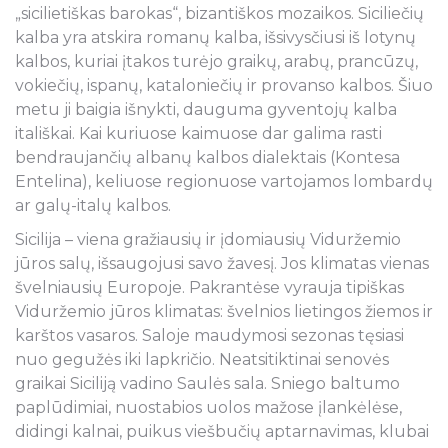
„sicilietiškas barokas“, bizantiškos mozaikos. Siciliečių
kalba yra atskira romanų kalba, išsivysčiusi iš lotynų
kalbos, kuriai įtakos turėjo graikų, arabų, prancūzų,
vokiečių, ispanų, kataloniečių ir provanso kalbos. Šiuo
metu ji baigia išnykti, dauguma gyventojų kalba
itališkai. Kai kuriuose kaimuose dar galima rasti
bendraujančių albanų kalbos dialektais (Kontesa
Entelina), keliuose regionuose vartojamos lombardų
ar galų-italų kalbos.
Sicilija – viena gražiausių ir įdomiausių Viduržemio
jūros salų, išsaugojusi savo žavesį. Jos klimatas vienas
švelniausių Europoje. Pakrantėse vyrauja tipiškas
Viduržemio jūros klimatas: švelnios lietingos žiemos ir
karštos vasaros. Saloje maudymosi sezonas tęsiasi
nuo gegužės iki lapkričio. Neatsitiktinai senovės
graikai Siciliją vadino Saulės sala. Sniego baltumo
paplūdimiai, nuostabios uolos mažose įlankėlėse,
didingi kalnai, puikus viešbučių aptarnavimas, klubai