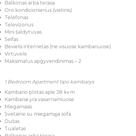
Balkonas arba terasa
Oro kondicionierius (vietinis)
Telefonas
Televizorius
Mini šaldytuvas
Seifas
Bevielis internetas (ne visuose kambariuose)
Virtuvėlė
Maksimalus apgyvendinimas – 2
1 Bedroom Apartment tipo kambarys
Kambario plotas apie 38 kv.m
Kambariai yra vasarnamiuose
Miegamasis
Svetainė su miegamąja sofa
Dušas
Tualetas
Balkonas arba terasa