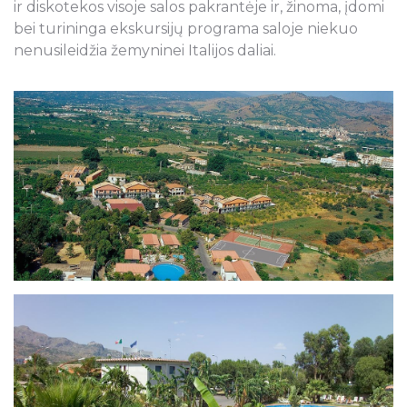
ir diskotekos visoje salos pakrantėje ir, žinoma, įdomi
bei turininga ekskursijų programa saloje niekuo
nenusileidžia žemyninei Italijos daliai.