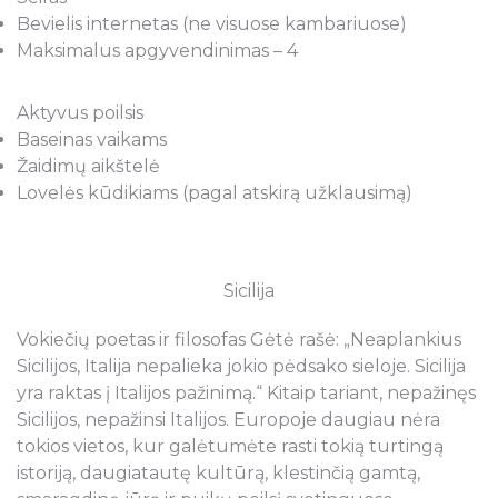
Bevielis internetas (ne visuose kambariuose)
Maksimalus apgyvendinimas – 4
Aktyvus poilsis
Baseinas vaikams
Žaidimų aikštelė
Lovelės kūdikiams (pagal atskirą užklausimą)
Sicilija
Vokiečių poetas ir filosofas Gėtė rašė: „Neaplankius
Sicilijos, Italija nepalieka jokio pėdsako sieloje. Sicilija
yra raktas į Italijos pažinimą.“ Kitaip tariant, nepažinęs
Sicilijos, nepažinsi Italijos. Europoje daugiau nėra
tokios vietos, kur galėtumėte rasti tokią turtingą
istoriją, daugiatautę kultūrą, klestinčią gamtą,