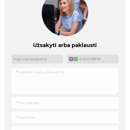
Užsakyti arba paklausti
Inga Vainauskienė
8 605 15878