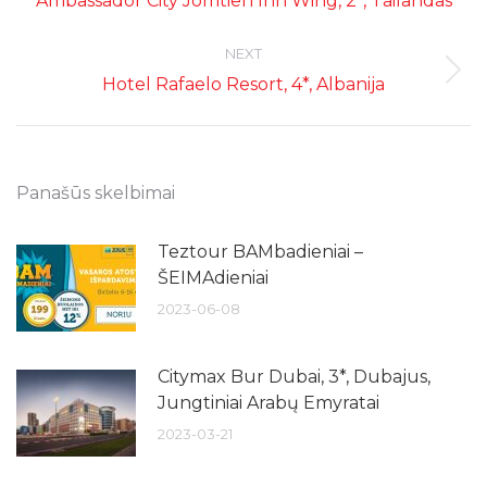
Ambassador City Jomtien Inn Wing, 2*, Tailandas
post:
NEXT
Next
Hotel Rafaelo Resort, 4*, Albanija
post:
Panašūs skelbimai
Teztour BAMbadieniai –
ŠEIMAdieniai
2023-06-08
Citymax Bur Dubai, 3*, Dubajus,
Jungtiniai Arabų Emyratai
2023-03-21