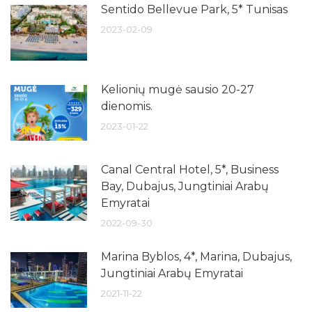
Sentido Bellevue Park, 5* Tunisas
2023-02-09
Kelionių mugė sausio 20-27
dienomis.
2023-01-22
Canal Central Hotel, 5*, Business
Bay, Dubajus, Jungtiniai Arabų
Emyratai
2022-09-30
Marina Byblos, 4*, Marina, Dubajus,
Jungtiniai Arabų Emyratai
2021-11-22