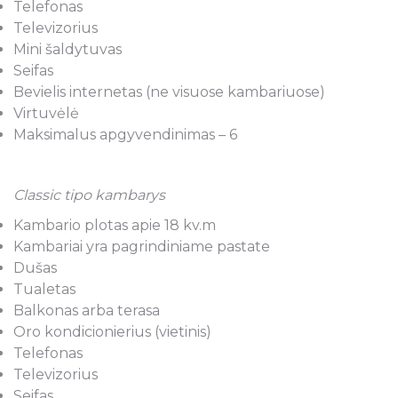
Telefonas
Televizorius
Mini šaldytuvas
Seifas
Bevielis internetas (ne visuose kambariuose)
Virtuvėlė
Maksimalus apgyvendinimas – 6
Classic tipo kambarys
Kambario plotas apie 18 kv.m
Kambariai yra pagrindiniame pastate
Dušas
Tualetas
Balkonas arba terasa
Oro kondicionierius (vietinis)
Telefonas
Televizorius
Seifas