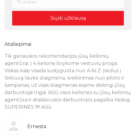
Atsiliepimai
Tik geriausios rekomendacijos jūsų kelionių
N
s
agentūrai. Į 4 kelionę išvykome vestuvių proga.
a
Viskas kaip visada sustyguota nuo A iki Z. Įsėdus į
k
lėktuvą laukė staigmena, sveikinimas nuo piloto ir
š
šampanas, už visas staigmenas esame dėkingi jūsų
t
ra
darbuotojai Ingai. Ačiū visos kelionės su jūsų kelionių
p
agentūra ir atsidavusios darbuotojos pagalba tiesiog
r
SUPERINĖS !!!!! Ačiū
k
o
g
b
Ernesta
s