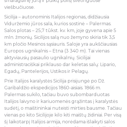
smaragdinę jūrą ir puikų poilsį svetinguose
viešbučiuose.
Sicilija – autonominis Italijos regionas, didžiausia
Viduržemio jūros sala, kurios sostinė – Palermas.
Salos plotas – 25,7 tūkst. kv. km, joje gyvena apie 5
mln. žmonių. Sicilijos salą nuo žemyno skiria tik 3,5
km pločio Mesinos sąsiauris. Saloje yra aukščiausias
Europos ugnikalnis – Etna (3 340 m). Tai vienas
aktyviausių pasaulio ugnikalnių. Sicilijai
administraciškai priklauso dar keletas salų: Lipario,
Egadų, Pantelerijos, Ustikos ir Pelagų.
Prie Italijos karalystės Sicilija prisijungė po Dž.
Garibaldžio ekspedicijos 1860-aisiais. 1866 m.
Palermas sukilo, tačiau buvo subombarduotas
Italijos laivyno ir kariuomenės grąžintas į karalystės
sudėtį, o maištininkai nuteisti mirties bausme. Tačiau
vienas po kito Sicilijoje kilo kiti maištų židiniai. Per visą
šį laikotarpį Italijos armija, norėdama išlaikyti salos