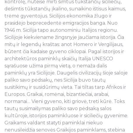
kontrolę, nuteisė mirti šimtus tūkstančių siciliečių,
dešimtis tūkstančių įkalino, sunaikino ištisus kaimus,
trėmė gyventojus. Sicilijos ekonomika žlugo ir
prasidėjo beprecedentė emigracijos banga. Nuo
1946 m. Sicilija tapo autonominiu Italijos regionu.
Sicilijoje kiekviename žingsnyje jaučiama istorija. Čia
mitų ir legendų kraštas: anot Homero ir Vergilijaus,
būtent čia kadaise gyveno ciklopai. Pagal istorijos ir
architektūros paminklų skaičių Italija UNESCO
sąrašuose užima pirmą vietą, o nemaža dalis
paminklų yra Sicilijoje. Daugelis civilizacijų šioje saloje
paliko savo pėdsakų, nes Sicilija buvo tautų
susitikimų ir susidūrimų vieta. Tai tiltas tarp Afrikos ir
Europos. Graikai, romėnai, bizantiečiai, arabai,
normanai… Vieni gyveno, kiti griovė, treti kūrė. Toks
tautų susimaišymas paliko savo pėdsaką salos
kultūroje, istorijos paminkluose ir siciliečių gyvenime.
Graikams valdant statyti paminklai niekuo
nenusileidžia senovės Graikijos paminklams, stebina