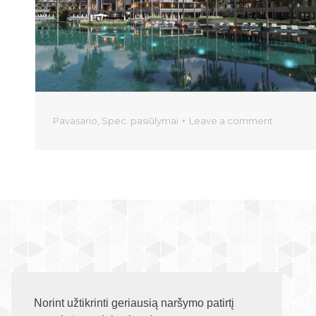
Pavasario
,
Spec. pasiūlymai
Leave a comment
Norint užtikrinti geriausią naršymo patirtį