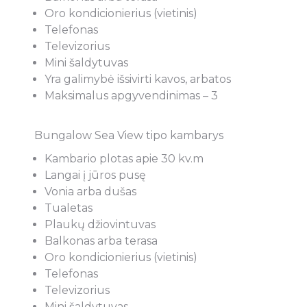
Oro kondicionierius (vietinis)
Telefonas
Televizorius
Mini šaldytuvas
Yra galimybė išsivirti kavos, arbatos
Maksimalus apgyvendinimas – 3
Bungalow Sea View tipo kambarys
Kambario plotas apie 30 kv.m
Langai į jūros pusę
Vonia arba dušas
Tualetas
Plaukų džiovintuvas
Balkonas arba terasa
Oro kondicionierius (vietinis)
Telefonas
Televizorius
Mini šaldytuvas