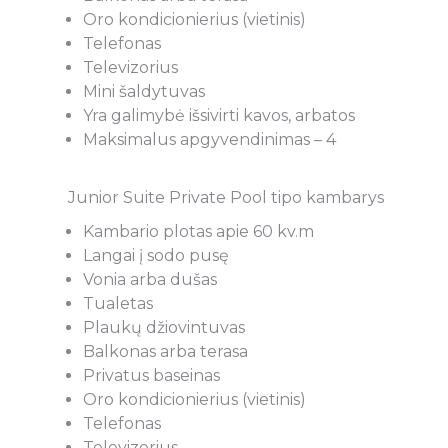
visiems.
Oro kondicionierius (vietinis)
Telefonas
Televizorius
Jūratė Kenstavičienė
Mini šaldytuvas
Yra galimybė išsivirti kavos, arbatos
Maksimalus apgyvendinimas – 4
Junior Suite Private Pool tipo kambarys
Kambario plotas apie 60 kv.m
Langai į sodo pusę
Vonia arba dušas
Tualetas
Plaukų džiovintuvas
Balkonas arba terasa
Privatus baseinas
Oro kondicionierius (vietinis)
Telefonas
Televizorius