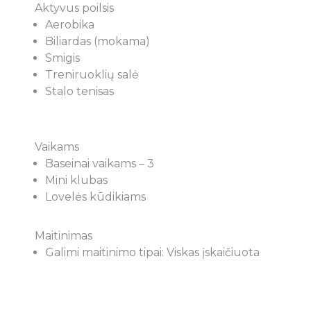
Aktyvus poilsis
Aerobika
Biliardas (mokama)
Smigis
Treniruoklių salė
Stalo tenisas
Vaikams
Baseinai vaikams – 3
Mini klubas
Lovelės kūdikiams
Maitinimas
Galimi maitinimo tipai: Viskas įskaičiuota