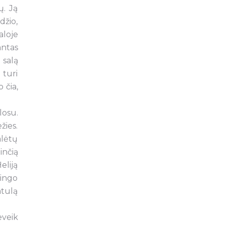
ų. Ją
džio,
aloje
antas
 salą
 turi
 čia,
losu.
žies.
alėtų
inčią
eliją
lingo
atulą
eveik