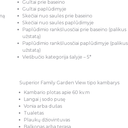
Gultai prie baseino
s pasirinkimas,
apsižiūrėję keliones savarankiškai. 
Gultai paplūdimyje
mas ir pasiruošimas
susisiekus su Express travel agent
omą
Skėčiai nuo saulės prie baseino
esčiu, o tikru
vadove Laura, supratome, kad 4
Skėčiai nuo saulės paplūdimyje
nduoju kelionių
žvaigždutės Egipte dar nieko nereiš
Paplūdimio rankšluosčiai prie baseino (palikus
Travel“ vadovę Laurą
patarė vykti į Royal Albatros Mode
užstatą)
laugomis naudojamės
Nuvykę į kelionę, tikrai nesigailėj
Paplūdimio rankšluosčiai paplūdimyje (palikus
tus nuo 2005 m.
kainos ir kokybės santykiu. Laura v
užstatą)
iūlymai, profesionalūs
suorganizavo ( užsakė kelionę, re
Viešbučio kategorija šalyje – 5*
mas, paprastumas,
automobilio stovėjimo parkingą Vil
s grįžus iš kelionės
aerouoste (pigiau nei patys būtu
iu sėkmės ateities
rezervavę), suorganizavo visiems š
nariams draudimus. Davė daug n
Superior Family Garden View tipo kambarys
patarimų ką daryti jeigu apsirgtum
Kambario plotas apie 60 kv.m
pan. Viską atspausdino , sudėjo į vo
Langai į sodo pusę
bienė
palinkėjo geros kelionės. Nežinau 
Vonia arba dušas
būtume užtrūkę, jei patys būtume
Tualetas
viską organizuotis ir tikrai nebūtų p
Plaukų džiovintuvas
Šią kelionių agentūrą rekomendu
Balkonas arba terasa