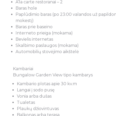
A’la carte restoranai – 2
ių agentūrą Express travel, o ypač
atitinkančios kelionė
Baras hole
gentūros vadovę Laurą Kindurienę.
dokumentų sutvarky
Paplūdimio baras (po 23:00 valandos už papild
esu objektyvus, nes keliauju per
kelionei taptų ne rūp
mokestį)
entūrą jau 13 metų ( Meksika, Kuba,
malonumu – rekome
Baras prie baseino
 Tailandas, Kruizinės kelionės laivu
agentūros „Express 
Interneto prieiga (mokama)
 o visas keliones puikiai organizuoja
Kindurienę. Jos pas
Bevielis internetas
dinuoja (nuostabiai viską sudelioja
kasmet po kelis kar
Skalbimo paslaugos (mokama)
ki Z) vadovė Laura. Kokios
Geriausi kelionių pas
Automobilių stovėjimo aikštelė
gos kelionės nebūtų (ar kruizas ar
patarimai, nuoširdu
nė kelionė) nuo namų iki namų
rūpestis ir domėjimasi
sukordinuota puikiai. Esu važiavęs
negali nežavėti… Link
Kambariai
a) su kita agentūra, tai net nėra ko
darbuose….
Bungalow Garden View tipo kambarys
. Ši agentūra vertinimo skalėje 10 iš
Kambario plotas apie 30 kv.m
ų. Rekomenduoju šią agentūrą.
Langai į sodo pusę
Aušra Škra
Vonia arba dušas
Tualetas
Plaukų džiovintuvas
Marius Junokas
Balkonas arba terasa