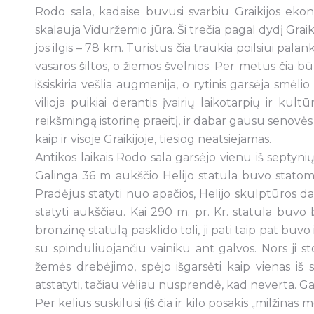
Rodo sala, kadaise buvusi svarbiu Graikijos ekon
skalauja Viduržemio jūra. Ši trečia pagal dydį Graik
jos ilgis – 78 km. Turistus čia traukia poilsiui pa
vasaros šiltos, o žiemos švelnios. Per metus čia b
išsiskiria vešlia augmenija, o rytinis garsėja smėlio 
vilioja puikiai derantis įvairių laikotarpių ir kult
reikšmingą istorinę praeitį, ir dabar gausu senovės 
kaip ir visoje Graikijoje, tiesiog neatsiejamas.
Antikos laikais Rodo sala garsėjo vienu iš septyni
Galinga 36 m aukščio Helijo statula buvo statom
Pradėjus statyti nuo apačios, Helijo skulptūros d
statyti aukščiau. Kai 290 m. pr. Kr. statula buvo b
bronzinę statulą pasklido toli, ji pati taip pat bu
su spinduliuojančiu vainiku ant galvos. Nors ji s
žemės drebėjimo, spėjo išgarsėti kaip vienas iš
atstatyti, tačiau vėliau nusprendė, kad neverta. Gal 
Per kelius suskilusi (iš čia ir kilo posakis „milžinas