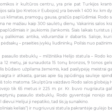
omikos ir kultūros centru, yra prie pat Turkijos krant
ijos sala (po Kretos ir Eubojos) yra beveik 1 400 kv. km dy
lankus klimatas, pramogų gausa, gražūs paplūdimiai. Rodo s
ūna ne mažiau kaip 300 saulėtų dienų. Vakarinis salos kr
paplūdimiais ir jaukiomis įlankomis. Šiais laikais turistus į
ūrų palikimas: antika, viduramžiai ir dabartis. Saloje, kuri
pėdsakų – praeities įvykių liudininkų. Poilsis nuo pažinimo
ų pasaulio stebuklų – milžiniška Helijo statula – Rodo ko
a 12 metų, jai sunaudota 15 tonų bronzos, 9 tonos gele
alis būdavo užpilama žemėmis, kad pasilypėję meistrai g
aigta ir atkasta, garsas apie šią įspūdingą saulėje spind
vo iš tolo matoma. Skulptūra vaizdavo Rodo salos globėją H
tovėjo tik 65 metus ir 225 m. pr. Kr. buvo nugriauta ga
 septynių pasaulio stebuklų. Rodo gyventojai norėjo st
dievui Helijui ji nepatiko, tad šis ją sunaikino.
 moliniais keliais“) ir nugriuvusi statula pakrantėje gulėjo b