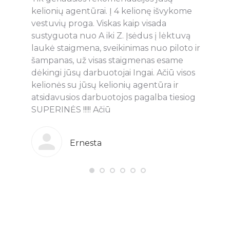
Tačiau
kelionių agentūrai. Į 4 kelionę išvykome
naudo
ūros
vestuvių proga. Viskas kaip visada
pasla
sustyguota nuo A iki Z. Įsėdus į lėktuvą
Maluki
kia. Ji
laukė staigmena, sveikinimas nuo piloto ir
bendr
rna.
šampanas, už visas staigmenas esame
klijen
ome
dėkingi jūsų darbuotojai Ingai. Ačiū visos
pakla
iską
kelionės su jūsų kelionių agentūra ir
Vaida,
zervavo
atsidavusios darbuotojos pagalba tiesiog
rekom
niaus
SUPERINĖS !!!!! Ačiū
kokybe
me
Papra
eimos
ir dar
Ernesta
audingų
puiku 
e ir
skirti
ką ir
Tad je
kiek
jūsų p
 turėję
būtų i
igiau.
rekom
oju
Vaidą