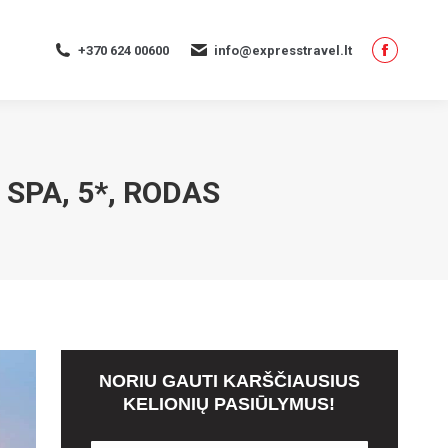
page
opens
+370 624 00600
info@expresstravel.lt
in
Facebo
new
page
window
opens
in
new
SPA, 5*, RODAS
window
NORIU GAUTI KARŠČIAUSIUS
KELIONIŲ PASIŪLYMUS!