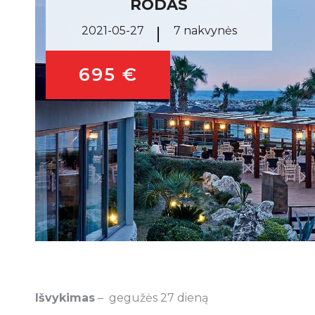
RODAS
2021-05-27
7 nakvynės
695 €
Išvykimas
– gegužės 27 dieną