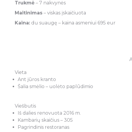
Trukmė
– 7 nakvynės
Maitinimas
– viskas įskaičiuota
Kaina:
du suaugę – kaina asmeniui 695 eur
A
Vieta
Ant jūros kranto
Šalia smėlio – uolėto paplūdimio
Viešbutis
Iš dalies renovuota 2016 m.
Kambarių skaičius – 305
Pagrindinis restoranas
 norėčiau atsiliepti geru žodžiu apie
Jei Jums rūpi, kad J