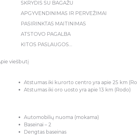
SKRYDIS SU BAGAŽU
APGYVENDINIMAS IR PERVEŽIMAI
PASIRINKTAS MAITINIMAS
ATSTOVO PAGALBA
KITOS PASLAUGOS…
pie viešbutį
Atstumas iki kurorto centro yra apie 25 km (R
Atstumas iki oro uosto yra apie 13 km (Rodo)
Automobilių nuoma (mokama)
Baseinai – 2
Dengtas baseinas
ūsų poreikius
Keliavome su šeima į Egiptą. Buv