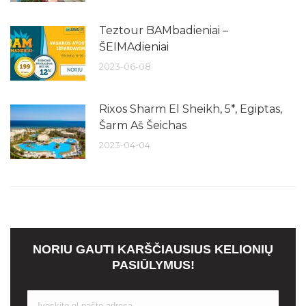
Teztour BAMbadieniai –
ŠEIMAdieniai
2023-06-08
Rixos Sharm El Sheikh, 5*, Egiptas,
Šarm Aš Šeichas
2023-04-04
NORIU GAUTI KARŠČIAUSIUS KELIONIŲ
PASIŪLYMUS!