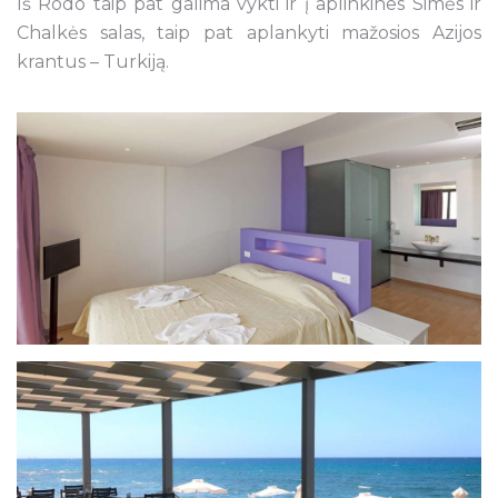
Iš Rodo taip pat galima vykti ir į aplinkines Simės ir
Chalkės salas, taip pat aplankyti mažosios Azijos
krantus – Turkiją.