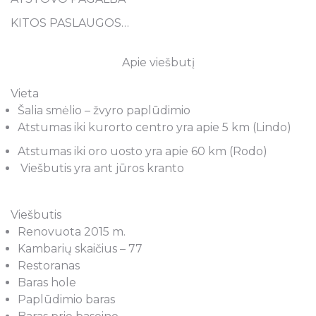
KITOS PASLAUGOS…
Apie viešbutį
Vieta
Šalia smėlio – žvyro paplūdimio
Atstumas iki kurorto centro yra apie 5 km (Lindo)
Atstumas iki oro uosto yra apie 60 km (Rodo)
Viešbutis yra ant jūros kranto
Viešbutis
Renovuota 2015 m.
Kambarių skaičius – 77
Restoranas
Baras hole
Paplūdimio baras