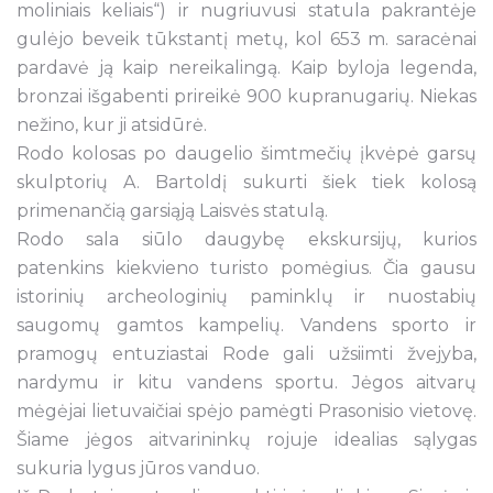
moliniais keliais“) ir nugriuvusi statula pakrantėje
gulėjo beveik tūkstantį metų, kol 653 m. saracėnai
pardavė ją kaip nereikalingą. Kaip byloja legenda,
bronzai išgabenti prireikė 900 kupranugarių. Niekas
nežino, kur ji atsidūrė.
Rodo kolosas po daugelio šimtmečių įkvėpė garsų
skulptorių A. Bartoldį sukurti šiek tiek kolosą
primenančią garsiąją Laisvės statulą.
Rodo sala siūlo daugybę ekskursijų, kurios
patenkins kiekvieno turisto pomėgius. Čia gausu
istorinių archeologinių paminklų ir nuostabių
saugomų gamtos kampelių. Vandens sporto ir
pramogų entuziastai Rode gali užsiimti žvejyba,
nardymu ir kitu vandens sportu. Jėgos aitvarų
mėgėjai lietuvaičiai spėjo pamėgti Prasonisio vietovę.
Šiame jėgos aitvarininkų rojuje idealias sąlygas
sukuria lygus jūros vanduo.