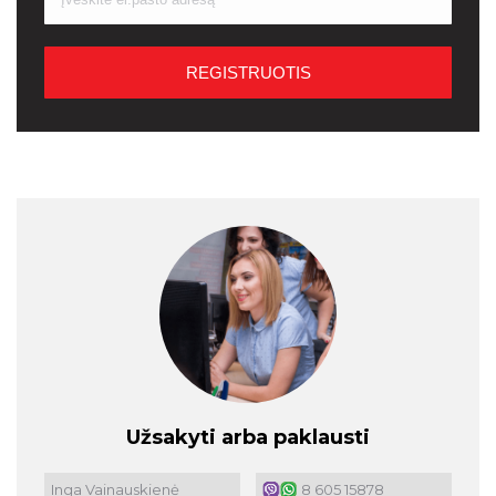
Užsakyti arba paklausti
Inga Vainauskienė
8 605 15878