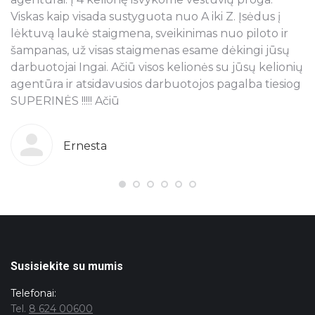
Viskas kaip visada sustyguota nuo A iki Z. Įsėdus į
k
lėktuvą laukė staigmena, sveikinimas nuo piloto ir
š
šampanas, už visas staigmenas esame dėkingi jūsų
t
ra
darbuotojai Ingai. Ačiū visos kelionės su jūsų kelionių
p
agentūra ir atsidavusios darbuotojos pagalba tiesiog
r
SUPERINĖS !!!!! Ačiū
k
o
g
b
Ernesta
s
T
pi
j
ju
n
Susisiekite su mumis
Telefonai:
Tel.
8 624 00600