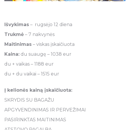
Išvykimas
– rugsėjo 12 diena
Trukmė
– 7 nakvynės
Maitinimas
– viskas įskaičiuota
Kaina:
du suaugę – 1038 eur
du + vaikas – 1188 eur
du + du vaikai – 1515 eur
Į kelionės kainą įskaičiuota:
SKRYDIS SU BAGAŽU
APGYVENDINIMAS IR PERVEŽIMAI
PASIRINKTAS MAITINIMAS
ATSTOVO PAGALBA