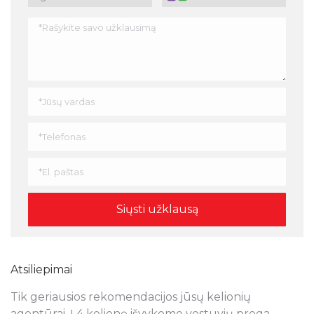
Atsiliepimai
Tik geriausios rekomendacijos jūsų kelionių
N
s
agentūrai. Į 4 kelionę išvykome vestuvių proga.
a