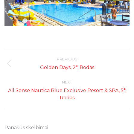
Post
navigation
PREVIOUS
Previous
Golden Days, 2*, Rodas
post:
NEXT
All Sense Nautica Blue Exclusive Resort & SPA, 5*,
Next
Rodas
post:
Panašūs skelbimai