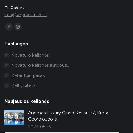
El. Paštas:
info@expresstravel.lt
Facebook
Instagram
page
page
opens
opens
in
in
Paslaugos
new
new
window
window
Novaturo kelionės
Novaturo kelionės autobusu
Keliautojo pasas
Keltų bilietai
Naujausios kelionės
Anemos Luxury Grand Resort, 5*, Kreta,
Georgioupolis
2024-05-16