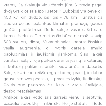
krantų. Ją skalauja Viduržemio jūra. Ši trečia pagal
dydį Graikijos sala (po Kretos ir Eubojos) yra beveik 1
400 kv. km dydžio, jos ilgis – 78 km. Turistus čia
traukia poilsiui palankus klimatas, pramogų gausa,
gražūs paplūdimiai. Rodo saloje vasaros šiltos, o
žiemos švelnios. Per metus čia būna ne mažiau kaip
300 saulėtų dienų. Vakarinis salos krantas išsiskiria
vešlia augmenija, o rytinis garsėja smėlio
paplūdimiais ir jaukiomis įlankomis. Šiais laikais
turistus į salą vilioja puikiai derantis įvairių laikotarpių
ir kultūrų palikimas: antika, viduramžiai ir dabartis.
Saloje, kuri turi reikšmingą istorinę praeitį, ir dabar
gausu senovės pėdsakų – praeities įvykių liudininkų.
Poilsis nuo pažinimo čia, kaip ir visoje Graikijoje,
tiesiog neatsiejamas.
Antikos laikais Rodo sala garsėjo vienu iš septynių
pasaulio stebuklų – milžiniška Helijo statula – Rodo