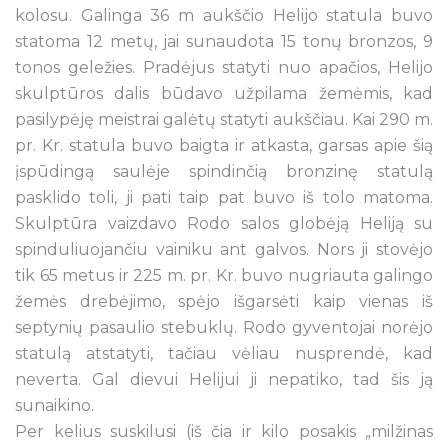
kolosu. Galinga 36 m aukščio Helijo statula buvo
statoma 12 metų, jai sunaudota 15 tonų bronzos, 9
tonos geležies. Pradėjus statyti nuo apačios, Helijo
skulptūros dalis būdavo užpilama žemėmis, kad
pasilypėję meistrai galėtų statyti aukščiau. Kai 290 m.
pr. Kr. statula buvo baigta ir atkasta, garsas apie šią
įspūdingą saulėje spindinčią bronzinę statulą
pasklido toli, ji pati taip pat buvo iš tolo matoma.
Skulptūra vaizdavo Rodo salos globėją Heliją su
spinduliuojančiu vainiku ant galvos. Nors ji stovėjo
tik 65 metus ir 225 m. pr. Kr. buvo nugriauta galingo
žemės drebėjimo, spėjo išgarsėti kaip vienas iš
septynių pasaulio stebuklų. Rodo gyventojai norėjo
statulą atstatyti, tačiau vėliau nusprendė, kad
neverta. Gal dievui Helijui ji nepatiko, tad šis ją
sunaikino.
Per kelius suskilusi (iš čia ir kilo posakis „milžinas