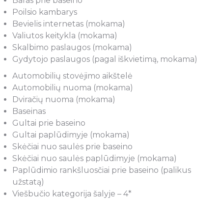
Baras prie baseino
Poilsio kambarys
Bevielis internetas (mokama)
Valiutos keitykla (mokama)
Skalbimo paslaugos (mokama)
Gydytojo paslaugos (pagal iškvietimą, mokama)
Automobilių stovėjimo aikštelė
Automobilių nuoma (mokama)
Dviračių nuoma (mokama)
Baseinas
Gultai prie baseino
Gultai paplūdimyje (mokama)
Skėčiai nuo saulės prie baseino
Skėčiai nuo saulės paplūdimyje (mokama)
Paplūdimio rankšluosčiai prie baseino (palikus
užstatą)
Viešbučio kategorija šalyje – 4*