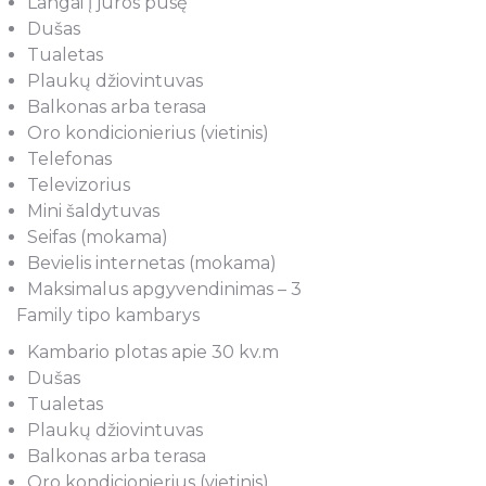
Langai į jūros pusę
Dušas
Tualetas
Plaukų džiovintuvas
Balkonas arba terasa
Oro kondicionierius (vietinis)
Telefonas
Televizorius
Mini šaldytuvas
Seifas (mokama)
Bevielis internetas (mokama)
Maksimalus apgyvendinimas – 3
Family tipo kambarys
Kambario plotas apie 30 kv.m
Dušas
Tualetas
Plaukų džiovintuvas
Balkonas arba terasa
Oro kondicionierius (vietinis)