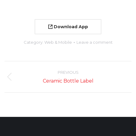
Download App
Category:
Web & Mobile
Leave a comment
Project
navigation
PREVIOUS
Previous
Ceramic Bottle Label
project: