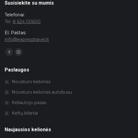
Susisiekite su mumis
Telefonai:
Tel.
8 624 00600
El. Paštas:
info@expresstravel.lt
Facebook
Instagram
page
page
opens
opens
in
in
Paslaugos
new
new
window
window
Novaturo kelionės
Novaturo kelionės autobusu
Keliautojo pasas
Keltų bilietai
Naujausios kelionės