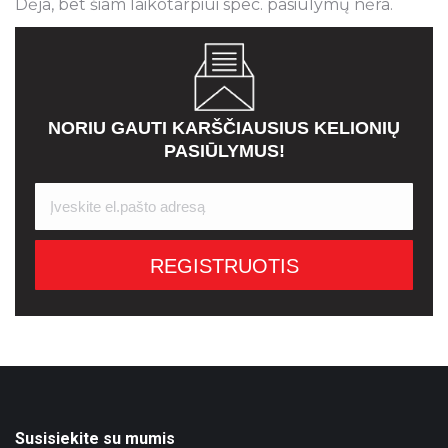
Dėja, bet šiam laikotarpiui spec. pasiūlymų nėra.
NORIU GAUTI KARŠČIAUSIUS KELIONIŲ
PASIŪLYMUS!
Susisiekite su mumis