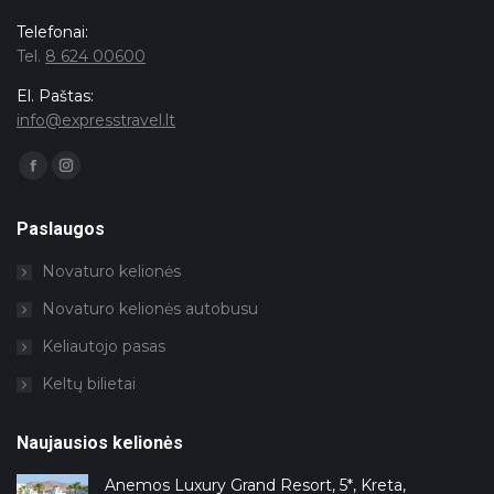
Telefonai:
Tel.
8 624 00600
El. Paštas:
info@expresstravel.lt
Facebook
Instagram
page
page
opens
opens
in
in
Paslaugos
new
new
window
window
Novaturo kelionės
Novaturo kelionės autobusu
Keliautojo pasas
Keltų bilietai
Naujausios kelionės
Anemos Luxury Grand Resort, 5*, Kreta,