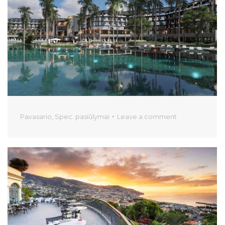
Pavasario
,
Spec. pasiūlymai
Leave a comment