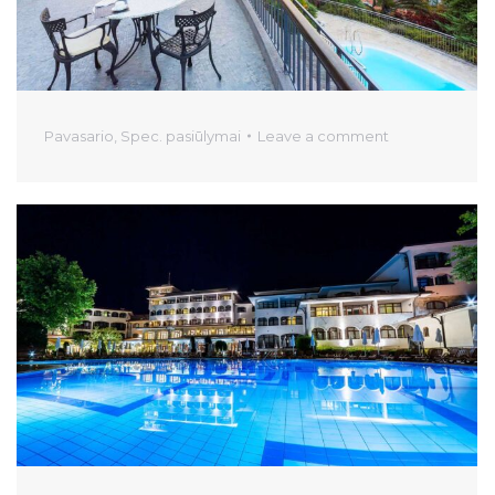
Pavasario
,
Spec. pasiūlymai
Leave a comment