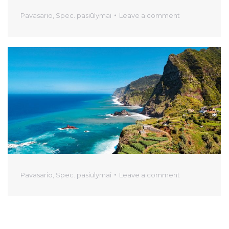
Pavasario
,
Spec. pasiūlymai
Leave a comment
Pavasario
,
Spec. pasiūlymai
Leave a comment