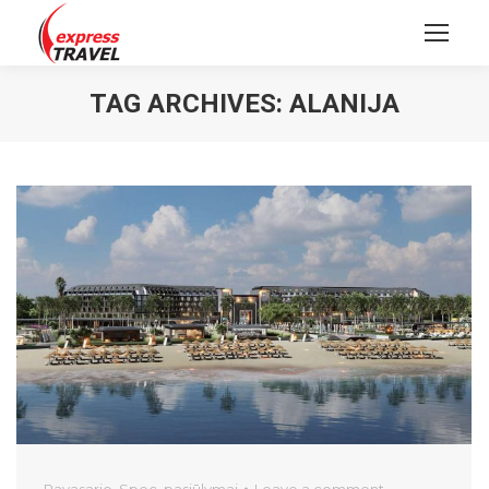
TAG ARCHIVES:
ALANIJA
Pavasario
,
Spec. pasiūlymai
Leave a comment