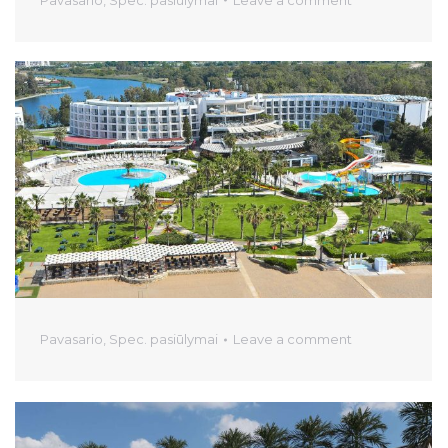
Pavasario
,
Spec. pasiūlymai
Leave a comment