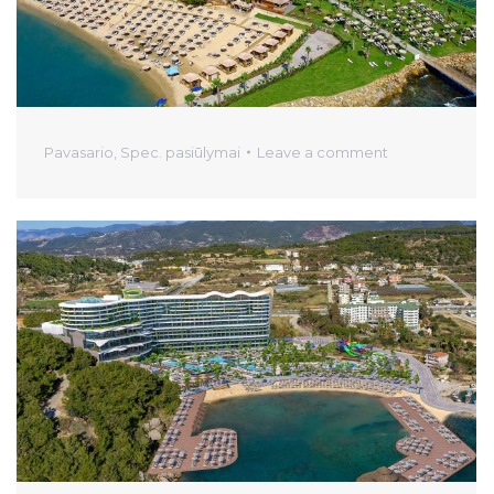
Pavasario
,
Spec. pasiūlymai
Leave a comment