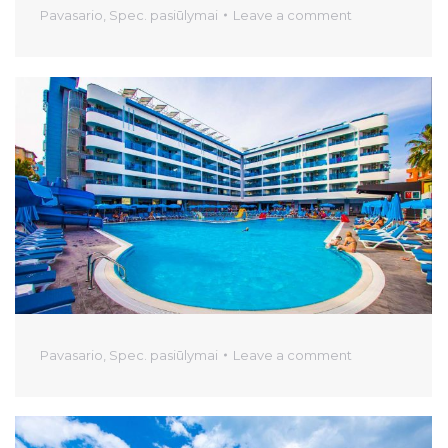
Pavasario
,
Spec. pasiūlymai
Leave a comment
Pavasario
,
Spec. pasiūlymai
Leave a comment