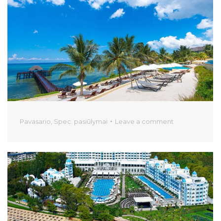
Pavasario
,
Spec. pasiūlymai
Leave a comment