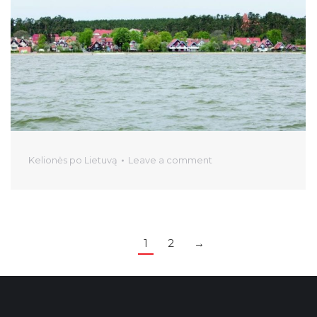
Kelionės po Lietuvą
Leave a comment
1
2
→