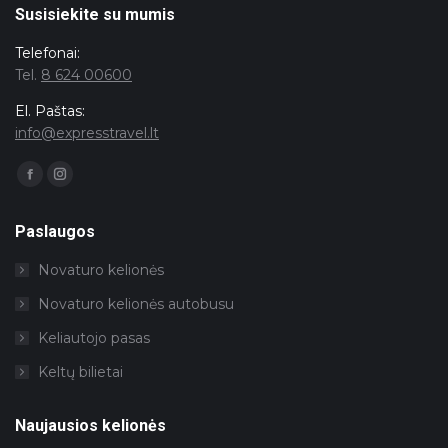
Susisiekite su mumis
Telefonai:
Tel.
8 624 00600
El. Paštas:
info@expresstravel.lt
Facebook
Instagram
page
page
opens
opens
in
in
Paslaugos
new
new
window
window
Novaturo kelionės
Novaturo kelionės autobusu
Keliautojo pasas
Keltų bilietai
Naujausios kelionės