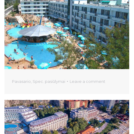
Pavasario
,
Spec. pasiūlymai
Leave a comment