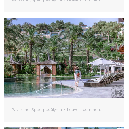
Pavasario
,
Spec. pasiūlymai
Leave a comment