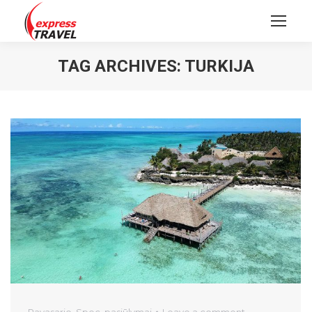
TAG ARCHIVES:
TURKIJA
Pavasario
,
Spec. pasiūlymai
Leave a comment