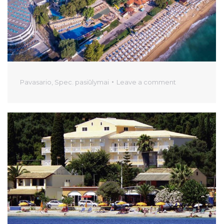
Pavasario
,
Spec. pasiūlymai
Leave a comment