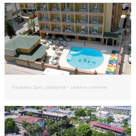
Pavasario
,
Spec. pasiūlymai
Leave a comment