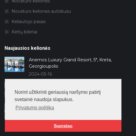
Novaturo kelionės
Novaturo kelionės autobusu
Keliautojo pasas
Keltų bilietai
Naujausios kelionės
Anemos Luxury Grand Resort, 5*, Kreta,
Georgioupolis
2024-05-16
Lago Hotel, 5*, Antalija, Side
Norint užtikrinti geriausią naršymo patirtį
2024-04-11
svetainė naudoja slapukus.
Kaya Side, 5*, Antalija, Side
Privatumo politika
2024-04-11
Supratau