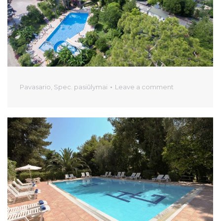
Pavasario
,
Spec. pasiūlymai
Leave a comment