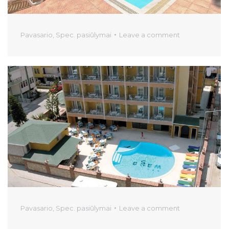
Pavasario
,
Spec. pasiūlymai
Leave a comment
Pavasario
,
Spec. pasiūlymai
Leave a comment