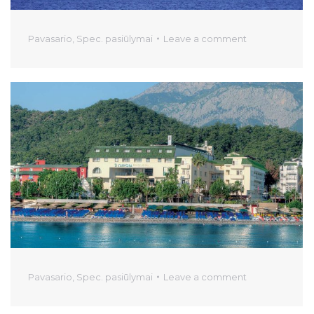
Pavasario
,
Spec. pasiūlymai
Leave a comment
Pavasario
,
Spec. pasiūlymai
Leave a comment