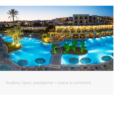
Rudens
,
Spec. pasiūlymai
Leave a comment