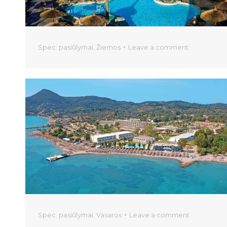
Spec. pasiūlymai
,
Žiemos
Leave a comment
Spec. pasiūlymai
,
Vasaros
Leave a comment