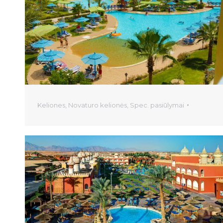
Keliones
,
Novaturo kelionės
,
Spec. pasiūlymai