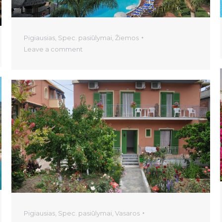
Pigiausias
,
Spec. pasiūlymai
,
Žiemos
Leave a comment
Pigiausias
,
Spec. pasiūlymai
,
Vasaros