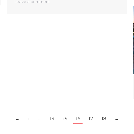
Leave a comment
←
1
…
14
15
16
17
18
→