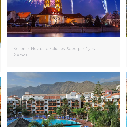
Keliones
,
Novaturo kelionės
,
Spec. pasiūlymai
,
Žiemos