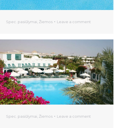
Spec. pasiūlymai
,
Žiemos
Leave a comment
Spec. pasiūlymai
,
Žiemos
Leave a comment