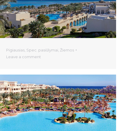
Pigiausias
,
Spec. pasiūlymai
,
Žiemos
Leave a comment