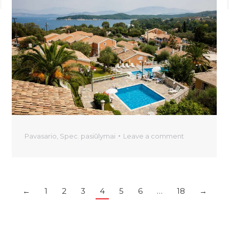
Pavasario
,
Spec. pasiūlymai
Leave a comment
←
1
2
3
4
5
6
…
18
→