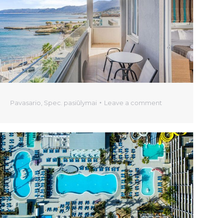
Pavasario
,
Spec. pasiūlymai
Leave a comment