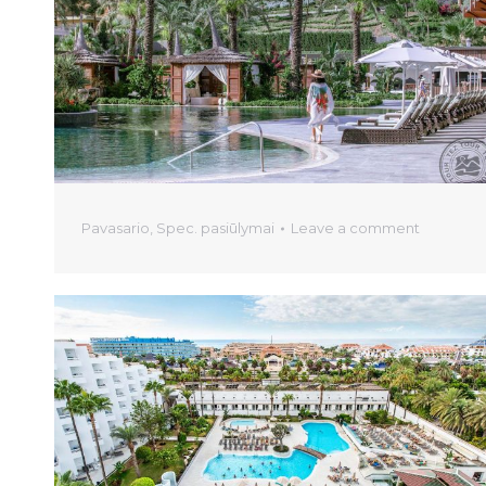
Pavasario
,
Spec. pasiūlymai
Leave a comment