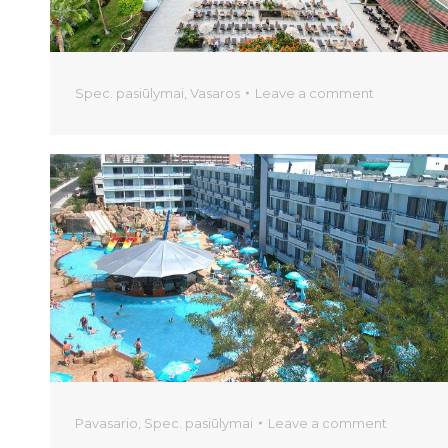
Spec. pasiūlymai
,
Vasaros
Leave a comment
Pavasario
,
Spec. pasiūlymai
Leave a comment