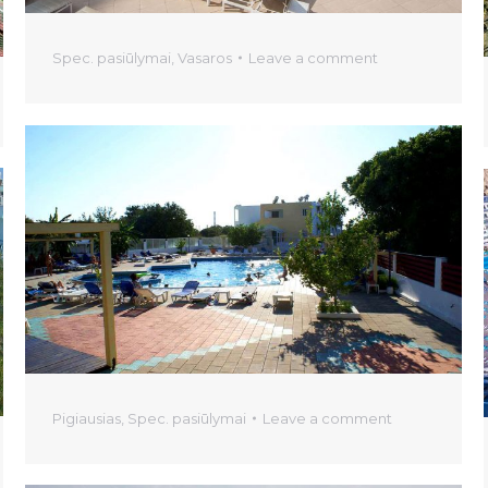
Spec. pasiūlymai
,
Vasaros
Leave a comment
Pigiausias
,
Spec. pasiūlymai
Leave a comment