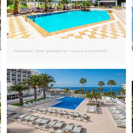
Pavasario
,
Spec. pasiūlymai
Leave a comment