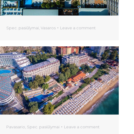
Spec. pasiūlymai
,
Vasaros
Leave a comment
Pavasario
,
Spec. pasiūlymai
Leave a comment