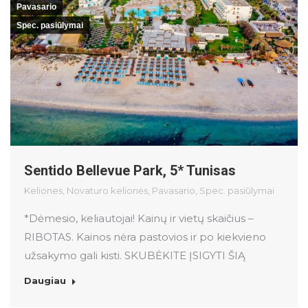
Pavasario
Spec. pasiūlymai
Sentido Bellevue Park, 5* Tunisas
Keliones
,
Novaturo kelionės
,
Pavasario
,
Spec. pasiūlymai
*Dėmesio, keliautojai! Kainų ir vietų skaičius –
RIBOTAS. Kainos nėra pastovios ir po kiekvieno
užsakymo gali kisti. SKUBĖKITE ĮSIGYTI ŠIĄ
Daugiau