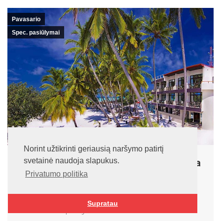
Pavasario
Spec. pasiūlymai
Norint užtikrinti geriausią naršymo patirtį
svetainė naudoja slapukus.
Kaani Beach, 3*, Maldyvai, Maafushi sala
Privatumo politika
Pavasario
,
Spec. pasiūlymai
Išvykimas – kovo 6 dieną Trukmė – 8 nakvynės
Supratau
Maitinimas – pusryčiai Kaina: asmeniui standart