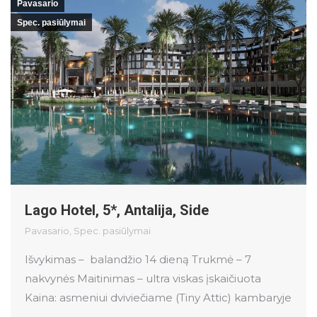
Pavasario
Spec. pasiūlymai
Lago Hotel, 5*, Antalija, Side
Pavasario
,
Spec. pasiūlymai
Išvykimas – balandžio 14 dieną Trukmė – 7
nakvynės Maitinimas – ultra viskas įskaičiuota
Kaina: asmeniui dviviečiame (Tiny Attic) kambaryje