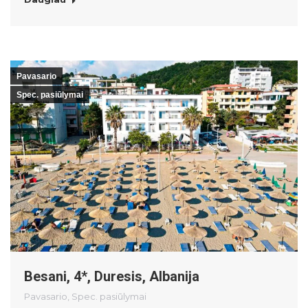
Pavasario
Spec. pasiūlymai
Besani, 4*, Duresis, Albanija
Pavasario
,
Spec. pasiūlymai