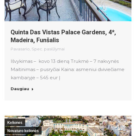
Quinta Das Vistas Palace Gardens, 4*,
Madeira, Funšalis
Pavasario
,
Spec. pasiūlymai
Išvykimas – kovo 13 dieną Trukmė – 7 nakvynės
Maitinimas – pusryčiai Kaina: asmeniui dviviečiame
kambaryje – 545 eur Į
Daugiau
Keliones
Novaturo kelionės