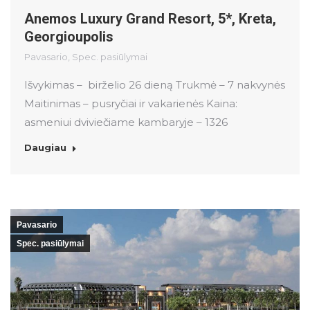
Anemos Luxury Grand Resort, 5*, Kreta,
Georgioupolis
Pavasario
,
Spec. pasiūlymai
Išvykimas – birželio 26 dieną Trukmė – 7 nakvynės
Maitinimas – pusryčiai ir vakarienės Kaina:
asmeniui dviviečiame kambaryje – 1326
Daugiau
Pavasario
Spec. pasiūlymai