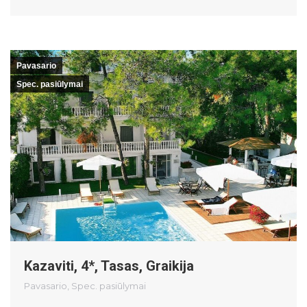
Pavasario
Spec. pasiūlymai
Kazaviti, 4*, Tasas, Graikija
Pavasario
,
Spec. pasiūlymai