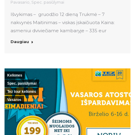
Pavasario
,
Spec. pasiūlymai
Išvykimas – gruodžio 12 dieną Trukmė – 7
nakvynės Maitinimas – viskas įskaičiuota Kaina:
asmeniui dviviečiame kambaryje – 335 eur
Daugiau
Keliones
Spec. pasiūlymai
Tez tour kelionės
Vasaros