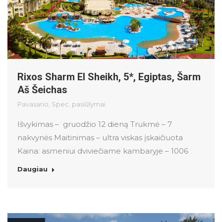
Rixos Sharm El Sheikh, 5*, Egiptas, Šarm
Aš Šeichas
Pavasario
,
Spec. pasiūlymai
Išvykimas – gruodžio 12 dieną Trukmė – 7
nakvynės Maitinimas – ultra viskas įskaičiuota
Kaina: asmeniui dviviečiame kambaryje – 1006
Daugiau