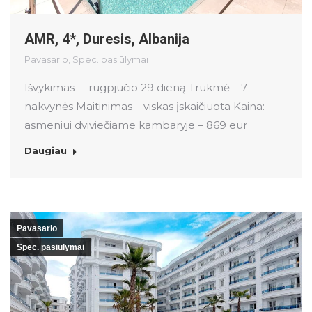
AMR, 4*, Duresis, Albanija
Pavasario
,
Spec. pasiūlymai
Išvykimas – rugpjūčio 29 dieną Trukmė – 7
nakvynės Maitinimas – viskas įskaičiuota Kaina:
asmeniui dviviečiame kambaryje – 869 eur
Daugiau
Pavasario
Spec. pasiūlymai