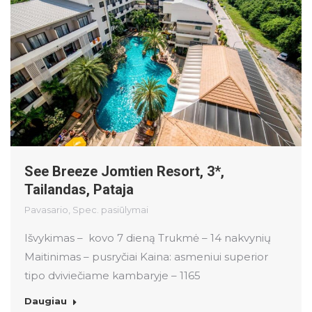
See Breeze Jomtien Resort, 3*,
Tailandas, Pataja
Pavasario
,
Spec. pasiūlymai
Išvykimas – kovo 7 dieną Trukmė – 14 nakvynių
Maitinimas – pusryčiai Kaina: asmeniui superior
tipo dviviečiame kambaryje – 1165
Daugiau