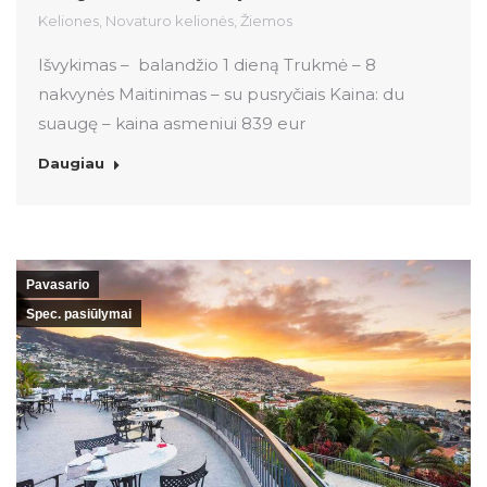
Keliones
,
Novaturo kelionės
,
Žiemos
Išvykimas – balandžio 1 dieną Trukmė – 8
nakvynės Maitinimas – su pusryčiais Kaina: du
suaugę – kaina asmeniui 839 eur
Daugiau
Pavasario
Spec. pasiūlymai