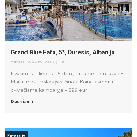
Grand Blue Fafa, 5*, Duresis, Albanija
Pavasario
,
Spec. pasiūlymai
Išvykimas – liepos 25 dieną Trukmė – 7 nakvynės
Maitinimas – viskas įskaičiuota Kaina: asmeniui
dviviečiame kambaryje – 899 eur
Daugiau
Pavasario