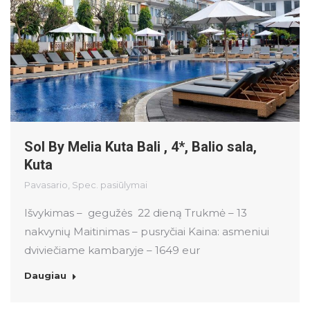
Sol By Melia Kuta Bali , 4*, Balio sala,
Kuta
Pavasario
,
Spec. pasiūlymai
Išvykimas – gegužės 22 dieną Trukmė – 13
nakvynių Maitinimas – pusryčiai Kaina: asmeniui
dviviečiame kambaryje – 1649 eur
Daugiau