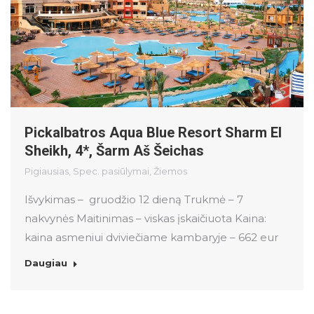
Pickalbatros Aqua Blue Resort Sharm El
Sheikh, 4*, Šarm Aš Šeichas
Pigiausias
,
Spec. pasiūlymai
,
Žiemos
Išvykimas – gruodžio 12 dieną Trukmė – 7
nakvynės Maitinimas – viskas įskaičiuota Kaina:
kaina asmeniui dviviečiame kambaryje – 662 eur
Daugiau