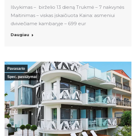
Išvykimas – birželio 13 dieną Trukmė – 7 nakvynės
Maitinimas – viskas įskaičiuota Kaina: asmeniui
dviviečiame kambaryje – 699 eur
Daugiau
Pavasario
Spec. pasiūlymai