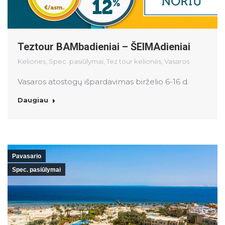
Teztour BAMbadieniai – ŠEIMAdieniai
Keliones
,
Spec. pasiūlymai
,
Tez tour kelionės
,
Vasaros
Vasaros atostogų išpardavimas birželio 6-16 d.
Daugiau
Pavasario
Spec. pasiūlymai