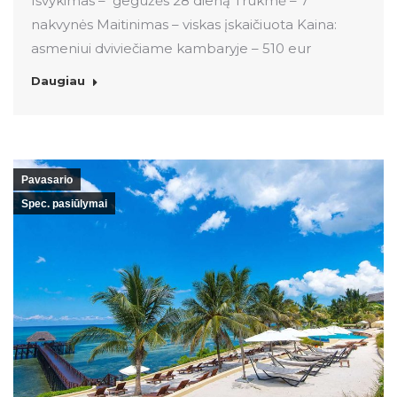
Išvykimas – gegužės 28 dieną Trukmė – 7
nakvynės Maitinimas – viskas įskaičiuota Kaina:
asmeniui dviviečiame kambaryje – 510 eur
Daugiau
Pavasario
Spec. pasiūlymai