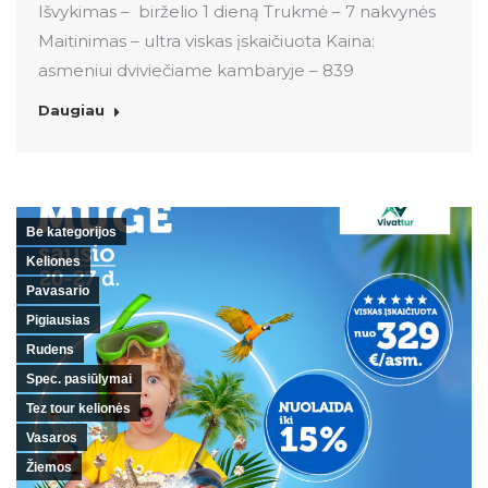
Išvykimas – birželio 1 dieną Trukmė – 7 nakvynės
Maitinimas – ultra viskas įskaičiuota Kaina:
asmeniui dviviečiame kambaryje – 839
Daugiau
Be kategorijos
Keliones
Pavasario
Pigiausias
Rudens
Spec. pasiūlymai
Tez tour kelionės
Vasaros
Žiemos