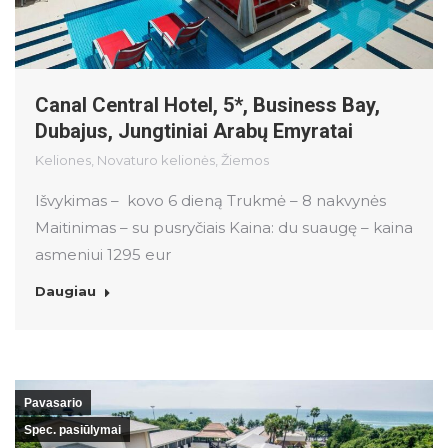
Canal Central Hotel, 5*, Business Bay,
Dubajus, Jungtiniai Arabų Emyratai
Keliones
,
Novaturo kelionės
,
Žiemos
Išvykimas – kovo 6 dieną Trukmė – 8 nakvynės
Maitinimas – su pusryčiais Kaina: du suaugę – kaina
asmeniui 1295 eur
Daugiau
Pavasario
Spec. pasiūlymai