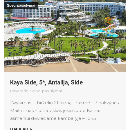
Spec. pasiūlymai
Kaya Side, 5*, Antalija, Side
Pavasario
,
Spec. pasiūlymai
Išvykimas – birželio 21 dieną Trukmė – 7 nakvynės
Maitinimas – ultra viskas įskaičiuota Kaina:
asmeniui dviviečiame kambaryje – 1045
Daugiau