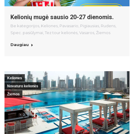
Kelionių mugė sausio 20-27 dienomis.
Be kategorijos
,
Keliones
,
Pavasario
,
Pigiausias
,
Rudens
,
Spec. pasiūlymai
,
Tez tour kelionės
,
Vasaros
,
Žiemos
Daugiau
Keliones
Novaturo kelionės
Žiemos