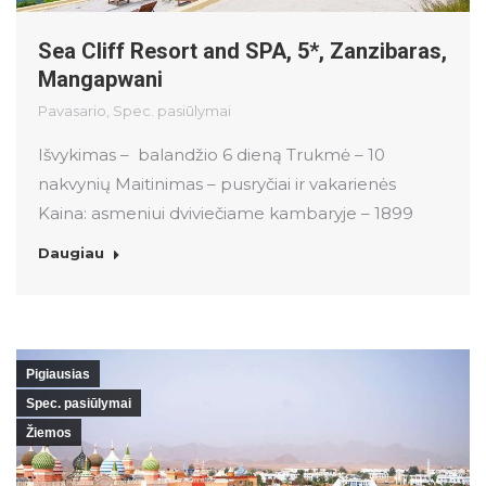
Sea Cliff Resort and SPA, 5*, Zanzibaras,
Mangapwani
Pavasario
,
Spec. pasiūlymai
Išvykimas – balandžio 6 dieną Trukmė – 10
nakvynių Maitinimas – pusryčiai ir vakarienės
Kaina: asmeniui dviviečiame kambaryje – 1899
Daugiau
Pigiausias
Spec. pasiūlymai
Žiemos