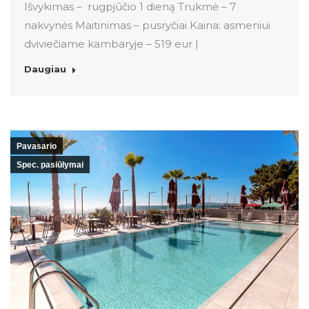
Išvykimas – rugpjūčio 1 dieną Trukmė – 7
nakvynės Maitinimas – pusryčiai Kaina: asmeniui
dviviečiame kambaryje – 519 eur Į
Daugiau
Pavasario
Spec. pasiūlymai