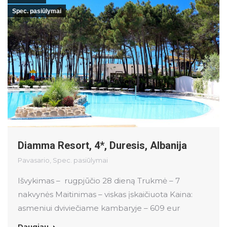
Spec. pasiūlymai
Diamma Resort, 4*, Duresis, Albanija
Pavasario
,
Spec. pasiūlymai
Išvykimas – rugpjūčio 28 dieną Trukmė – 7
nakvynės Maitinimas – viskas įskaičiuota Kaina:
asmeniui dviviečiame kambaryje – 609 eur
Daugiau