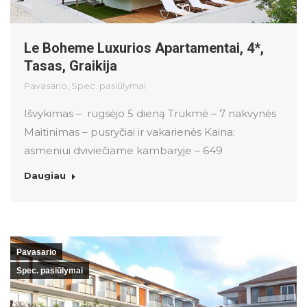
Le Boheme Luxurios Apartamentai, 4*,
Tasas, Graikija
Pavasario
,
Spec. pasiūlymai
Išvykimas – rugsėjo 5 dieną Trukmė – 7 nakvynės
Maitinimas – pusryčiai ir vakarienės Kaina:
asmeniui dviviečiame kambaryje – 649
Daugiau
Pavasario
Spec. pasiūlymai