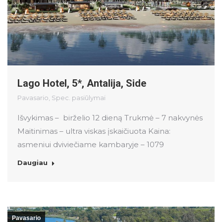
Lago Hotel, 5*, Antalija, Side
Pavasario
,
Spec. pasiūlymai
Išvykimas – birželio 12 dieną Trukmė – 7 nakvynės
Maitinimas – ultra viskas įskaičiuota Kaina:
asmeniui dviviečiame kambaryje – 1079
Daugiau
Pavasario